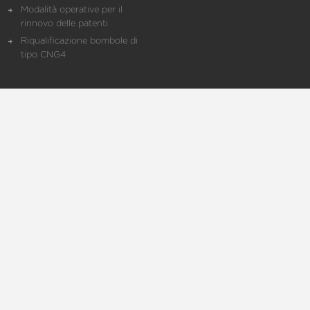
Modalità operative per il
rinnovo delle patenti
Riqualificazione bombole di
tipo CNG4