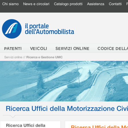
Chi siamo
News e circolari
Catalogo prodotti
Assistenza
Contatti
PATENTI
VEICOLI
SERVIZI ONLINE
CODICE DELL
Servizi online
//
Ricerca e Gestione UMC
Ricerca Uffici della Motorizzazione Civi
Ricerca Uffici della
Ricerca Uffici della M