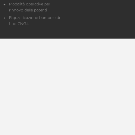
Modalità operative per il
rinnovo delle patenti
Riqualificazione bombole di
tipo CNG4