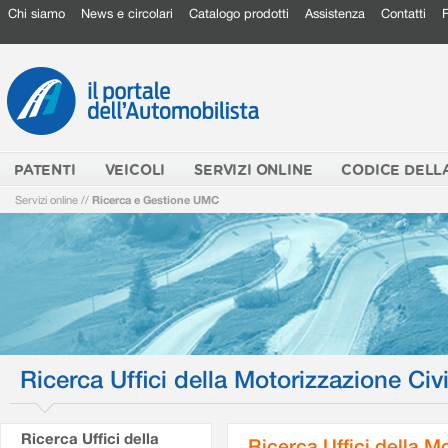
Chi siamo
News e circolari
Catalogo prodotti
Assistenza
Contatti
PATENTI
VEICOLI
SERVIZI ONLINE
CODICE DELL
Servizi online
//
Ricerca e Gestione UMC
Ricerca Uffici della Motorizzazione Civi
Ricerca Uffici della
Ricerca Uffici della M