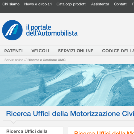
Chi siamo
News e circolari
Catalogo prodotti
Assistenza
Contatti
PATENTI
VEICOLI
SERVIZI ONLINE
CODICE DELL
Servizi online
//
Ricerca e Gestione UMC
Ricerca Uffici della Motorizzazione Civi
Ricerca Uffici della
Ricerca Uffici della M