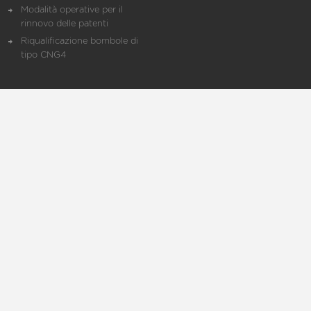
Modalità operative per il
rinnovo delle patenti
Riqualificazione bombole di
tipo CNG4