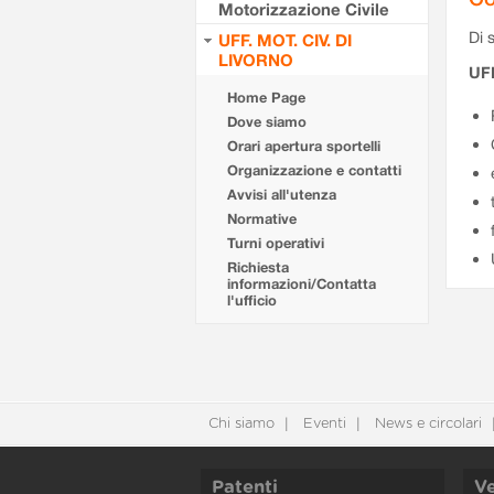
Motorizzazione Civile
Di s
UFF. MOT. CIV. DI
LIVORNO
UFF
Home Page
Dove siamo
Orari apertura sportelli
Organizzazione e contatti
Avvisi all'utenza
Normative
Turni operativi
Richiesta
informazioni/Contatta
l'ufficio
Chi siamo
Eventi
News e circolari
Patenti
Ve