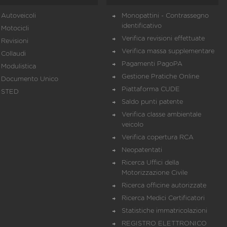
Autoveicoli
Monopattini - Contrassegno
identificativo
Motocicli
Verifica revisioni effettuate
Revisioni
Verifica massa supplementare
Collaudi
Pagamenti PagoPA
Modulistica
Gestione Pratiche Online
Documento Unico
Piattaforma CUDE
STED
Saldo punti patente
Verifica classe ambientale
veicolo
Verifica copertura RCA
Neopatentati
Ricerca Uffici della
Motorizzazione Civile
Ricerca officine autorizzate
Ricerca Medici Certificatori
Statistiche immatricolazioni
REGISTRO ELETTRONICO