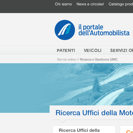
Chi siamo
News e circolari
Catalogo prod
PATENTI
VEICOLI
SERVIZI O
Servizi online
//
Ricerca e Gestione UMC
Ricerca Uffici della Mot
Ricerca Uffici della
Co