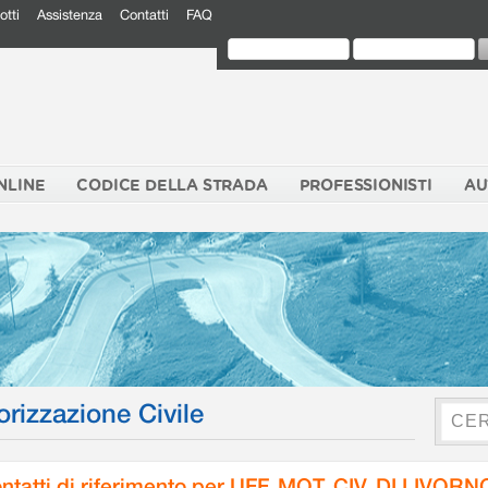
otti
Assistenza
Contatti
FAQ
NLINE
CODICE DELLA STRADA
PROFESSIONISTI
AU
orizzazione Civile
ntatti di riferimento per UFF. MOT. CIV. DI LIVORN