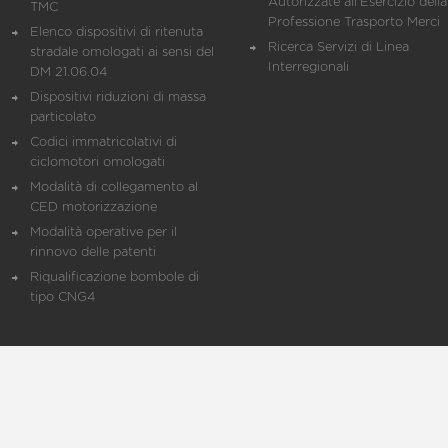
Autorizzate all'Esercizio della
TMC
Professione Trasporto Merci
Elenco dispositivi di ritenuta
Ricerca Servizi di Linea
stradale omologati ai sensi del
Interregionali
DM 21.06.04
Dispositivi riduzioni di massa
particolato
Codici immatricolativi di
ciclomotori omologati
Modalità di collegamento al
CED motorizzazione
Modalità operative per il
rinnovo delle patenti
Riqualificazione bombole di
tipo CNG4