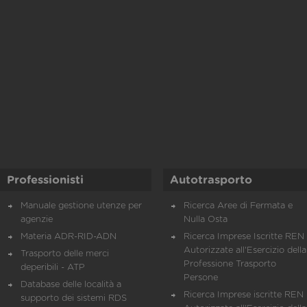
Professionisti
Autotrasporto
Manuale gestione utenze per
Ricerca Aree di Fermata e
agenzie
Nulla Osta
Materia ADR-RID-ADN
Ricerca Imprese Iscritte REN 
Autorizzate all'Esercizio della
Trasporto delle merci
Professione Trasporto
deperibili - ATP
Persone
Database delle località a
Ricerca Imprese iscritte REN 
supporto dei sistemi RDS