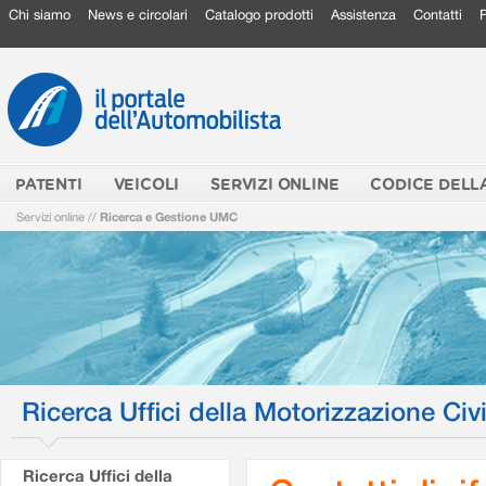
Chi siamo
News e circolari
Catalogo prodotti
Assistenza
Contatti
PATENTI
VEICOLI
SERVIZI ONLINE
CODICE DELL
Servizi online
//
Ricerca e Gestione UMC
Ricerca Uffici della Motorizzazione Civi
Ricerca Uffici della