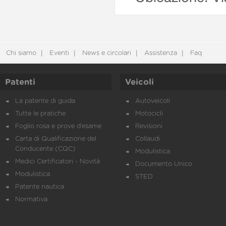
Chi siamo
Eventi
News e circolari
Assistenza
Faq
Patenti
Veicoli
La patente di guida
Autoveicoli
Tutte le pratiche
Motocicli
Foglio rosa e prove d’esame
Revisioni
Carta di Qualificazione del
Collaudi
Conducente (CQC)
Modulistica
Medici Certificatori - Novità
Documento Unico
Modulistica
STED
Patente nautica
Normativa