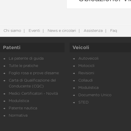
Chi siamo
Eventi
News e circolari
Assistenza
Faq
Patenti
Veicoli
La patente di guida
Autoveicoli
Tutte le pratiche
Motocicli
Foglio rosa e prove d’esame
Revisioni
Carta di Qualificazione del
Collaudi
Conducente (CQC)
Modulistica
Medici Certificatori - Novità
Documento Unico
Modulistica
STED
Patente nautica
Normativa