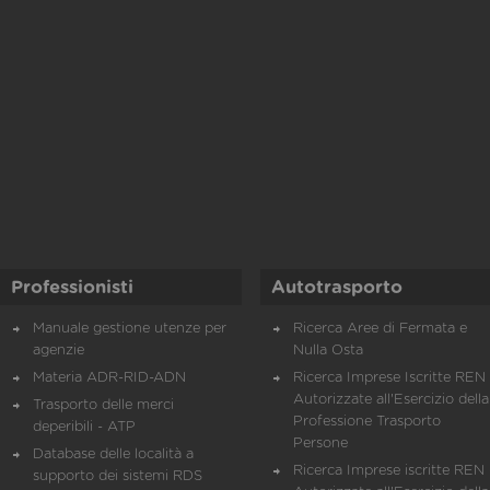
Professionisti
Autotrasporto
Manuale gestione utenze per
Ricerca Aree di Fermata e
agenzie
Nulla Osta
Materia ADR-RID-ADN
Ricerca Imprese Iscritte REN 
Autorizzate all'Esercizio della
Trasporto delle merci
Professione Trasporto
deperibili - ATP
Persone
Database delle località a
Ricerca Imprese iscritte REN 
supporto dei sistemi RDS