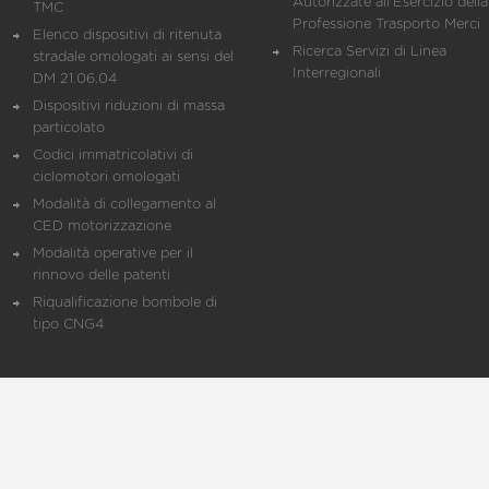
Autorizzate all'Esercizio della
TMC
Professione Trasporto Merci
Elenco dispositivi di ritenuta
Ricerca Servizi di Linea
stradale omologati ai sensi del
Interregionali
DM 21.06.04
Dispositivi riduzioni di massa
particolato
Codici immatricolativi di
ciclomotori omologati
Modalità di collegamento al
CED motorizzazione
Modalità operative per il
rinnovo delle patenti
Riqualificazione bombole di
tipo CNG4