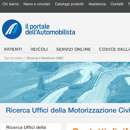
Chi siamo
News e circolari
Catalogo prodotti
Assistenza
Contatti
PATENTI
VEICOLI
SERVIZI ONLINE
CODICE DELL
Servizi online
//
Ricerca e Gestione UMC
Ricerca Uffici della Motorizzazione Civi
Ricerca Uffici della