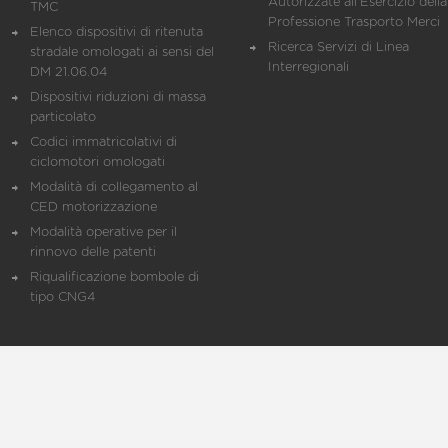
Autorizzate all'Esercizio della
TMC
Professione Trasporto Merci
Elenco dispositivi di ritenuta
Ricerca Servizi di Linea
stradale omologati ai sensi del
Interregionali
DM 21.06.04
Dispositivi riduzioni di massa
particolato
Codici immatricolativi di
ciclomotori omologati
Modalità di collegamento al
CED motorizzazione
Modalità operative per il
rinnovo delle patenti
Riqualificazione bombole di
tipo CNG4