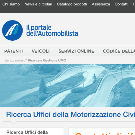
Chi siamo
News e circolari
Catalogo prodotti
Assistenza
Contatti
PATENTI
VEICOLI
SERVIZI ONLINE
CODICE DELL
Servizi online
//
Ricerca e Gestione UMC
Ricerca Uffici della Motorizzazione Civi
Ricerca Uffici della