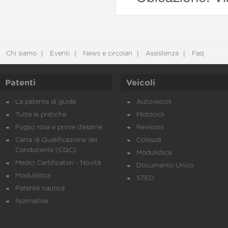
Chi siamo
Eventi
News e circolari
Assistenza
Faq
Patenti
Veicoli
La patente di guida
Autoveicoli
Tutte le pratiche
Motocicli
Foglio rosa e prove d’esame
Revisioni
Carta di Qualificazione del
Collaudi
Conducente (CQC)
Modulistica
Medici Certificatori - Novità
Documento Unico
Modulistica
STED
Patente nautica
Normativa