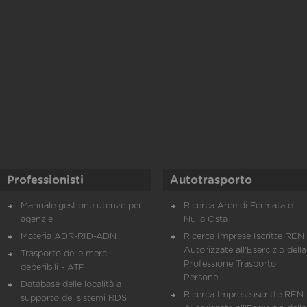
Professionisti
Autotrasporto
Manuale gestione utenze per
Ricerca Aree di Fermata e
agenzie
Nulla Osta
Materia ADR-RID-ADN
Ricerca Imprese Iscritte REN 
Autorizzate all'Esercizio della
Trasporto delle merci
Professione Trasporto
deperibili - ATP
Persone
Database delle località a
Ricerca Imprese iscritte REN 
supporto dei sistemi RDS