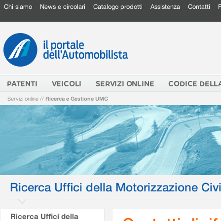
Chi siamo
News e circolari
Catalogo prodotti
Assistenza
Contatti
PATENTI
VEICOLI
SERVIZI ONLINE
CODICE DELL
Servizi online
//
Ricerca e Gestione UMC
Ricerca Uffici della Motorizzazione Civi
Ricerca Uffici della