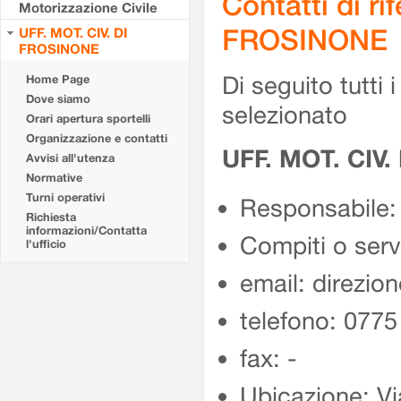
Contatti di r
Motorizzazione Civile
FROSINONE
UFF. MOT. CIV. DI
FROSINONE
Di seguito tutti i 
Home Page
Dove siamo
selezionato
Orari apertura sportelli
Organizzazione e contatti
UFF. MOT. CIV
Avvisi all'utenza
Normative
Turni operativi
Responsabile:
Richiesta
informazioni/Contatta
Compiti o ser
l'ufficio
email: direzion
telefono: 077
fax: -
Ubicazione: Vi