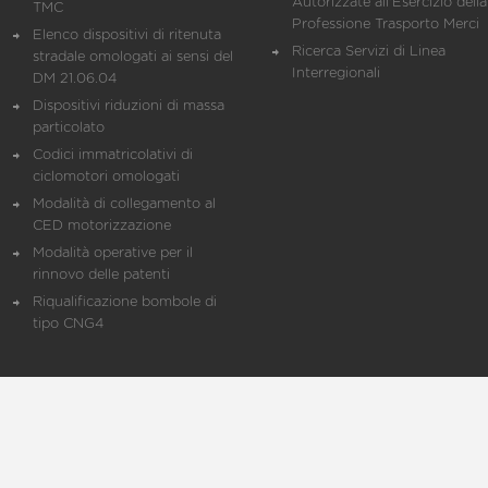
Autorizzate all'Esercizio della
TMC
Professione Trasporto Merci
Elenco dispositivi di ritenuta
Ricerca Servizi di Linea
stradale omologati ai sensi del
Interregionali
DM 21.06.04
Dispositivi riduzioni di massa
particolato
Codici immatricolativi di
ciclomotori omologati
Modalità di collegamento al
CED motorizzazione
Modalità operative per il
rinnovo delle patenti
Riqualificazione bombole di
tipo CNG4