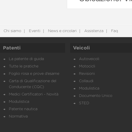
Chi siamo
Eventi
News e circolari
Assistenza
Faq
Patenti
Veicoli
La patente di guida
Autoveicoli
Tutte le pratiche
Motocicli
Foglio rosa e prove d’esame
Revisioni
Carta di Qualificazione del
Collaudi
Conducente (CQC)
Modulistica
Medici Certificatori - Novità
Documento Unico
Modulistica
STED
Patente nautica
Normativa