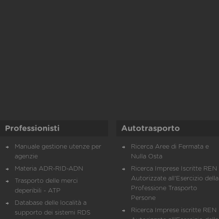
Professionisti
Autotrasporto
Manuale gestione utenze per
Ricerca Aree di Fermata e
agenzie
Nulla Osta
Materia ADR-RID-ADN
Ricerca Imprese Iscritte REN 
Autorizzate all'Esercizio della
Trasporto delle merci
Professione Trasporto
deperibili - ATP
Persone
Database delle località a
Ricerca Imprese iscritte REN 
supporto dei sistemi RDS