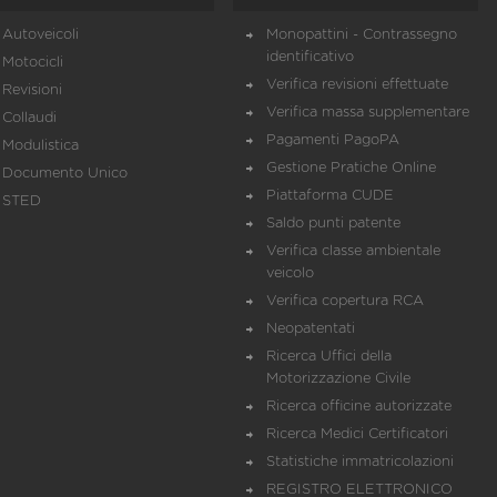
Autoveicoli
Monopattini - Contrassegno
identificativo
Motocicli
Verifica revisioni effettuate
Revisioni
Verifica massa supplementare
Collaudi
Pagamenti PagoPA
Modulistica
Gestione Pratiche Online
Documento Unico
Piattaforma CUDE
STED
Saldo punti patente
Verifica classe ambientale
veicolo
Verifica copertura RCA
Neopatentati
Ricerca Uffici della
Motorizzazione Civile
Ricerca officine autorizzate
Ricerca Medici Certificatori
Statistiche immatricolazioni
REGISTRO ELETTRONICO