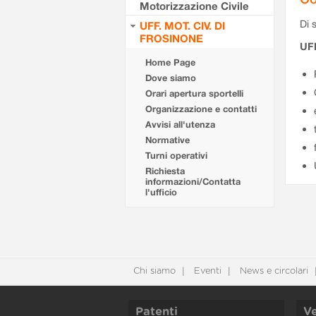
Motorizzazione Civile
Di s
UFF. MOT. CIV. DI
FROSINONE
UF
Home Page
Dove siamo
Orari apertura sportelli
Organizzazione e contatti
Avvisi all'utenza
Normative
Turni operativi
Richiesta
informazioni/Contatta
l'ufficio
Chi siamo
Eventi
News e circolari
Patenti
Ve