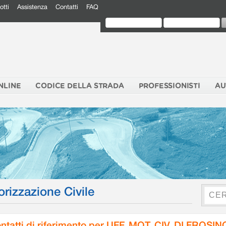
otti
Assistenza
Contatti
FAQ
NLINE
CODICE DELLA STRADA
PROFESSIONISTI
AU
orizzazione Civile
ntatti di riferimento per UFF. MOT. CIV. DI FROSI