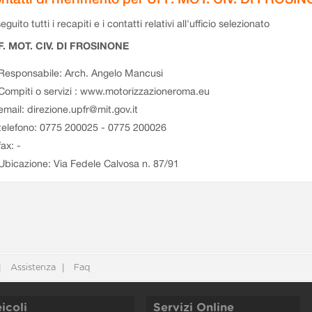
eguito tutti i recapiti e i contatti relativi all'ufficio selezionato
F. MOT. CIV. DI FROSINONE
Responsabile: Arch. Angelo Mancusi
Compiti o servizi : www.motorizzazioneroma.eu
email: direzione.upfr@mit.gov.it
telefono: 0775 200025 - 0775 200026
fax: -
Ubicazione: Via Fedele Calvosa n. 87/91
Assistenza
Faq
icoli
Servizi Online