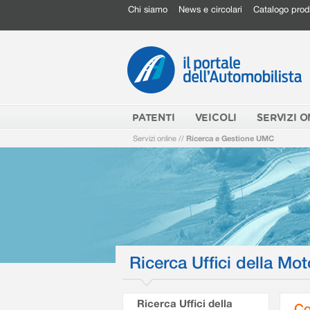
Chi siamo
News e circolari
Catalogo prod
PATENTI
VEICOLI
SERVIZI O
Servizi online
//
Ricerca e Gestione UMC
Ricerca Uffici della Mot
Ricerca Uffici della
Co