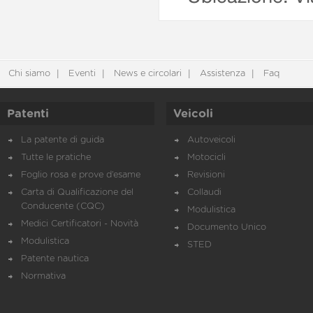
Chi siamo
Eventi
News e circolari
Assistenza
Faq
Patenti
Veicoli
La patente di guida
Autoveicoli
Tutte le pratiche
Motocicli
Foglio rosa e prove d’esame
Revisioni
Carta di Qualificazione del
Collaudi
Conducente (CQC)
Modulistica
Medici Certificatori - Novità
Documento Unico
Modulistica
STED
Patente nautica
Normativa