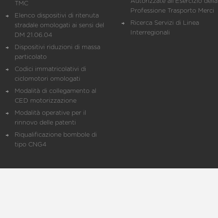
Autorizzate all'Esercizio della
TMC
Professione Trasporto Merci
Elenco dispositivi di ritenuta
Ricerca Servizi di Linea
stradale omologati ai sensi del
Interregionali
DM 21.06.04
Dispositivi riduzioni di massa
particolato
Codici immatricolativi di
ciclomotori omologati
Modalità di collegamento al
CED motorizzazione
Modalità operative per il
rinnovo delle patenti
Riqualificazione bombole di
tipo CNG4