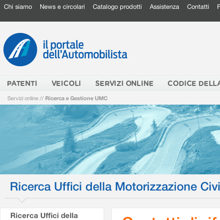
Chi siamo
News e circolari
Catalogo prodotti
Assistenza
Contatti
PATENTI
VEICOLI
SERVIZI ONLINE
CODICE DELL
Servizi online
//
Ricerca e Gestione UMC
Ricerca Uffici della Motorizzazione Civi
Ricerca Uffici della