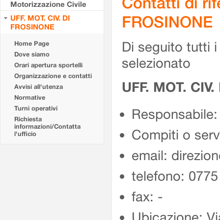
Contatti di r
Motorizzazione Civile
FROSINONE
UFF. MOT. CIV. DI
FROSINONE
Di seguito tutti i 
Home Page
Dove siamo
selezionato
Orari apertura sportelli
Organizzazione e contatti
UFF. MOT. CIV
Avvisi all'utenza
Normative
Turni operativi
Responsabile:
Richiesta
informazioni/Contatta
Compiti o ser
l'ufficio
email: direzion
telefono: 077
fax: -
Ubicazione: Vi