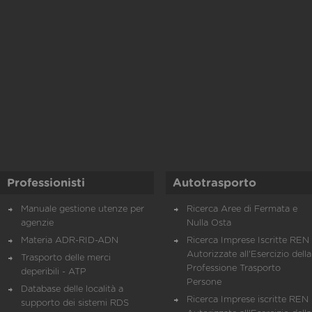
Professionisti
Autotrasporto
Manuale gestione utenze per
Ricerca Aree di Fermata e
agenzie
Nulla Osta
Materia ADR-RID-ADN
Ricerca Imprese Iscritte REN 
Autorizzate all'Esercizio della
Trasporto delle merci
Professione Trasporto
deperibili - ATP
Persone
Database delle località a
Ricerca Imprese iscritte REN 
supporto dei sistemi RDS