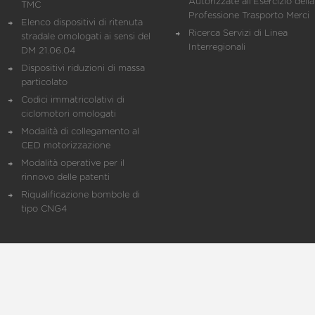
Autorizzate all'Esercizio della
TMC
Professione Trasporto Merci
Elenco dispositivi di ritenuta
Ricerca Servizi di Linea
stradale omologati ai sensi del
Interregionali
DM 21.06.04
Dispositivi riduzioni di massa
particolato
Codici immatricolativi di
ciclomotori omologati
Modalità di collegamento al
CED motorizzazione
Modalità operative per il
rinnovo delle patenti
Riqualificazione bombole di
tipo CNG4