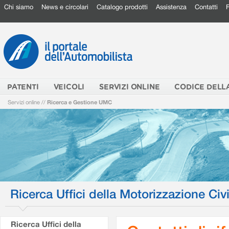
Chi siamo
News e circolari
Catalogo prodotti
Assistenza
Contatti
PATENTI
VEICOLI
SERVIZI ONLINE
CODICE DELL
Servizi online
//
Ricerca e Gestione UMC
Ricerca Uffici della Motorizzazione Civi
Ricerca Uffici della