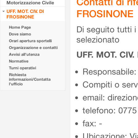
Contatti di r
Motorizzazione Civile
FROSINONE
UFF. MOT. CIV. DI
FROSINONE
Di seguito tutti i 
Home Page
Dove siamo
selezionato
Orari apertura sportelli
Organizzazione e contatti
UFF. MOT. CIV
Avvisi all'utenza
Normative
Turni operativi
Responsabile:
Richiesta
informazioni/Contatta
Compiti o ser
l'ufficio
email: direzion
telefono: 077
fax: -
Ubicazione: Vi