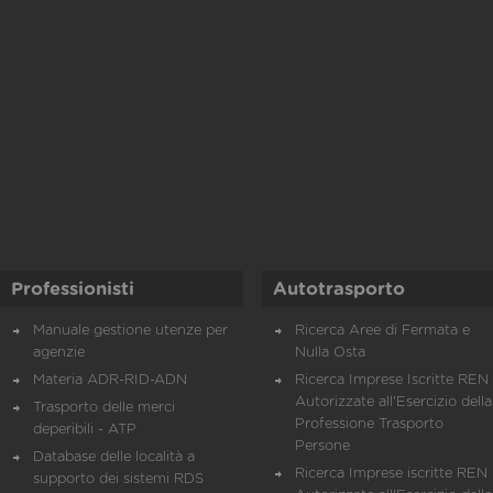
Professionisti
Autotrasporto
Manuale gestione utenze per
Ricerca Aree di Fermata e
agenzie
Nulla Osta
Materia ADR-RID-ADN
Ricerca Imprese Iscritte REN 
Autorizzate all'Esercizio della
Trasporto delle merci
Professione Trasporto
deperibili - ATP
Persone
Database delle località a
Ricerca Imprese iscritte REN 
supporto dei sistemi RDS