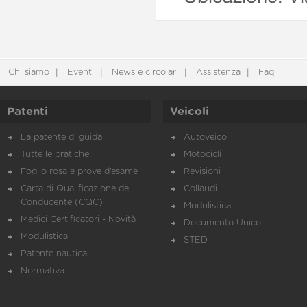
Chi siamo
Eventi
News e circolari
Assistenza
Faq
Patenti
Veicoli
La patente di guida
Autoveicoli
Tutte le pratiche
Motocicli
Foglio rosa e prove d’esame
Revisioni
Carta di Qualificazione del
Collaudi
Conducente (CQC)
Modulistica
Medici Certificatori - Novità
Documento Unico
Modulistica
STED
Patente nautica
Normativa