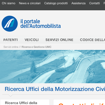
Chi siamo
News e circolari
Catalogo prodotti
Assistenza
Contatti
PATENTI
VEICOLI
SERVIZI ONLINE
CODICE DELL
Servizi online
//
Ricerca e Gestione UMC
Ricerca Uffici della Motorizzazione Civi
Ricerca Uffici della