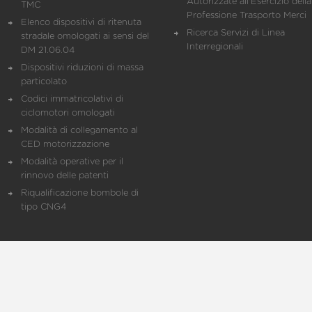
Autorizzate all'Esercizio della
TMC
Professione Trasporto Merci
Elenco dispositivi di ritenuta
Ricerca Servizi di Linea
stradale omologati ai sensi del
Interregionali
DM 21.06.04
Dispositivi riduzioni di massa
particolato
Codici immatricolativi di
ciclomotori omologati
Modalità di collegamento al
CED motorizzazione
Modalità operative per il
rinnovo delle patenti
Riqualificazione bombole di
tipo CNG4