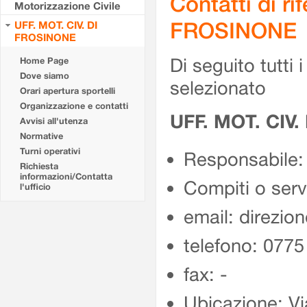
Contatti di r
Motorizzazione Civile
FROSINONE
UFF. MOT. CIV. DI
FROSINONE
Di seguito tutti i 
Home Page
Dove siamo
selezionato
Orari apertura sportelli
Organizzazione e contatti
UFF. MOT. CIV
Avvisi all'utenza
Normative
Turni operativi
Responsabile:
Richiesta
informazioni/Contatta
Compiti o ser
l'ufficio
email: direzion
telefono: 077
fax: -
Ubicazione: Vi