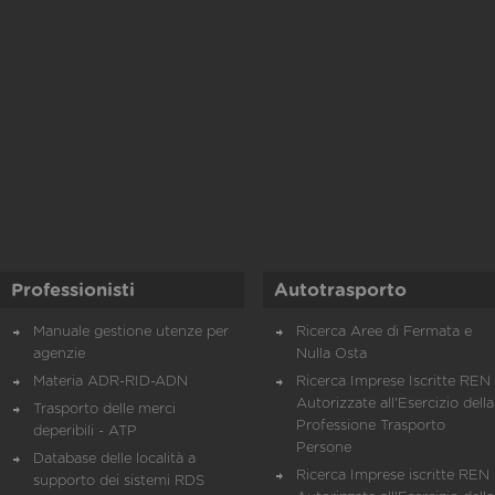
Professionisti
Autotrasporto
Manuale gestione utenze per
Ricerca Aree di Fermata e
agenzie
Nulla Osta
Materia ADR-RID-ADN
Ricerca Imprese Iscritte REN 
Autorizzate all'Esercizio della
Trasporto delle merci
Professione Trasporto
deperibili - ATP
Persone
Database delle località a
Ricerca Imprese iscritte REN 
supporto dei sistemi RDS