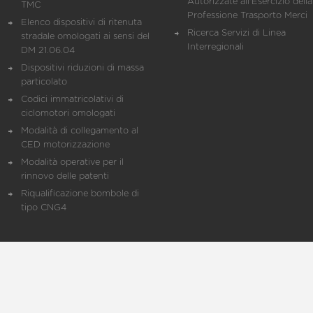
Autorizzate all'Esercizio della
TMC
Professione Trasporto Merci
Elenco dispositivi di ritenuta
Ricerca Servizi di Linea
stradale omologati ai sensi del
Interregionali
DM 21.06.04
Dispositivi riduzioni di massa
particolato
Codici immatricolativi di
ciclomotori omologati
Modalità di collegamento al
CED motorizzazione
Modalità operative per il
rinnovo delle patenti
Riqualificazione bombole di
tipo CNG4