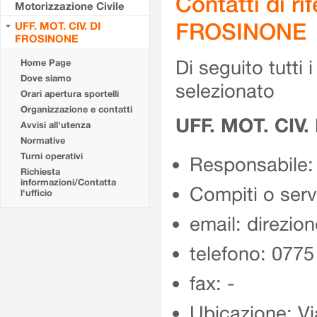
Contatti di r
Motorizzazione Civile
FROSINONE
UFF. MOT. CIV. DI
FROSINONE
Di seguito tutti i 
Home Page
Dove siamo
selezionato
Orari apertura sportelli
Organizzazione e contatti
UFF. MOT. CIV
Avvisi all'utenza
Normative
Turni operativi
Responsabile:
Richiesta
informazioni/Contatta
Compiti o ser
l'ufficio
email: direzion
telefono: 077
fax: -
Ubicazione: Vi