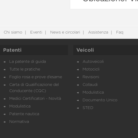
Chi siamo
Eventi
News e circolari
Assistenza
Faq
Patenti
Veicoli
La patente di guida
Autoveicoli
Tutte le pratiche
Motocicli
Foglio rosa e prove d’esame
Revisioni
Carta di Qualificazione del
Collaudi
Conducente (CQC)
Modulistica
Medici Certificatori - Novità
Documento Unico
Modulistica
STED
Patente nautica
Normativa