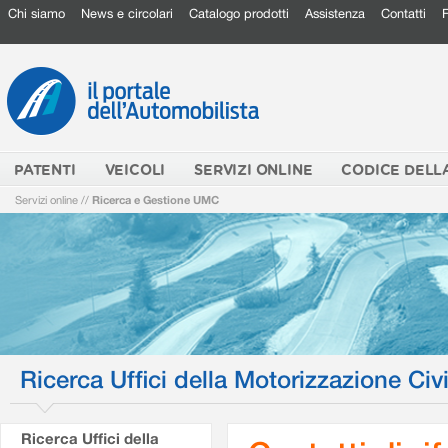
Chi siamo
News e circolari
Catalogo prodotti
Assistenza
Contatti
PATENTI
VEICOLI
SERVIZI ONLINE
CODICE DELL
Servizi online
//
Ricerca e Gestione UMC
Ricerca Uffici della Motorizzazione Civi
Ricerca Uffici della