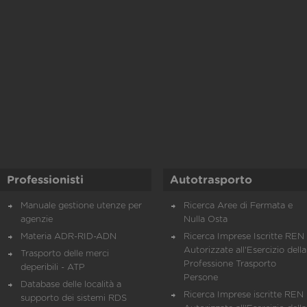
Professionisti
Autotrasporto
Manuale gestione utenze per
Ricerca Aree di Fermata e
agenzie
Nulla Osta
Materia ADR-RID-ADN
Ricerca Imprese Iscritte REN 
Autorizzate all'Esercizio della
Trasporto delle merci
Professione Trasporto
deperibili - ATP
Persone
Database delle località a
Ricerca Imprese iscritte REN 
supporto dei sistemi RDS