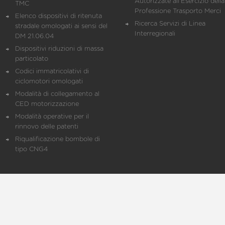
Autorizzate all'Esercizio della
TMC
Professione Trasporto Merci
Elenco dispositivi di ritenuta
Ricerca Servizi di Linea
stradale omologati ai sensi del
Interregionali
DM 21.06.04
Dispositivi riduzioni di massa
particolato
Codici immatricolativi di
ciclomotori omologati
Modalità di collegamento al
CED motorizzazione
Modalità operative per il
rinnovo delle patenti
Riqualificazione bombole di
tipo CNG4