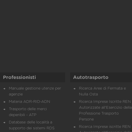
Professionisti
Autotrasporto
Manuale gestione utenze per
Ricerca Aree di Fermata e
agenzie
Nulla Osta
Materia ADR-RID-ADN
Ricerca Imprese Iscritte REN 
Autorizzate all'Esercizio della
Trasporto delle merci
Professione Trasporto
deperibili - ATP
Persone
Database delle località a
Ricerca Imprese iscritte REN 
supporto dei sistemi RDS