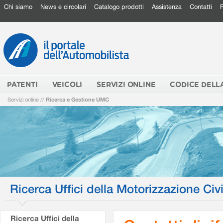
Chi siamo
News e circolari
Catalogo prodotti
Assistenza
Contatti
PATENTI
VEICOLI
SERVIZI ONLINE
CODICE DELL
Servizi online
//
Ricerca e Gestione UMC
Ricerca Uffici della Motorizzazione Civi
Ricerca Uffici della