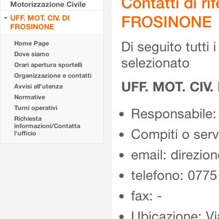
Contatti di r
Motorizzazione Civile
FROSINONE
UFF. MOT. CIV. DI
FROSINONE
Di seguito tutti i 
Home Page
Dove siamo
selezionato
Orari apertura sportelli
Organizzazione e contatti
UFF. MOT. CIV
Avvisi all'utenza
Normative
Turni operativi
Responsabile:
Richiesta
informazioni/Contatta
Compiti o ser
l'ufficio
email: direzion
telefono: 077
fax: -
Ubicazione: Vi