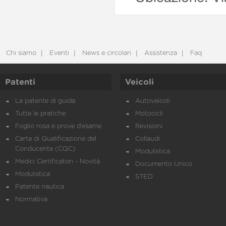
Chi siamo
Eventi
News e circolari
Assistenza
Faq
Patenti
Veicoli
La patente di guida
Autoveicoli
Tutte le pratiche
Motocicli
Foglio rosa e prove d’esame
Revisioni
Carta di Qualificazione del
Collaudi
Conducente (CQC)
Modulistica
Medici Certificatori - Novità
Documento Unico
Modulistica
STED
Patente nautica
Normativa