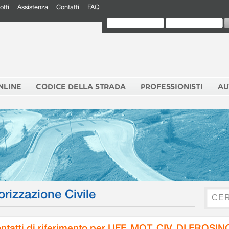
otti
Assistenza
Contatti
FAQ
NLINE
CODICE DELLA STRADA
PROFESSIONISTI
AU
orizzazione Civile
ntatti di riferimento per UFF. MOT. CIV. DI FROSI