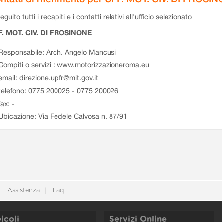
eguito tutti i recapiti e i contatti relativi all'ufficio selezionato
F. MOT. CIV. DI FROSINONE
Responsabile: Arch. Angelo Mancusi
Compiti o servizi : www.motorizzazioneroma.eu
email: direzione.upfr@mit.gov.it
telefono: 0775 200025 - 0775 200026
fax: -
Ubicazione: Via Fedele Calvosa n. 87/91
Assistenza
Faq
icoli
Servizi Online