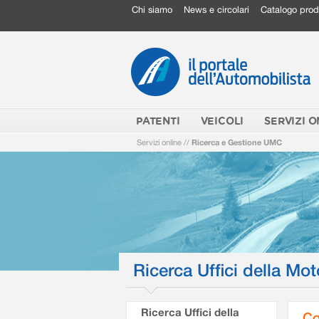
Chi siamo
News e circolari
Catalogo prod
PATENTI
VEICOLI
SERVIZI O
Servizi online
//
Ricerca e Gestione UMC
Ricerca Uffici della Mot
Ricerca Uffici della
Co