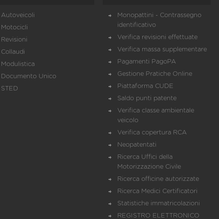
Autoveicoli
Monopattini - Contrassegno
identificativo
Motocicli
Verifica revisioni effettuate
Revisioni
Verifica massa supplementare
Collaudi
Pagamenti PagoPA
Modulistica
Gestione Pratiche Online
Documento Unico
Piattaforma CUDE
STED
Saldo punti patente
Verifica classe ambientale
veicolo
Verifica copertura RCA
Neopatentati
Ricerca Uffici della
Motorizzazione Civile
Ricerca officine autorizzate
Ricerca Medici Certificatori
Statistiche immatricolazioni
REGISTRO ELETTRONICO