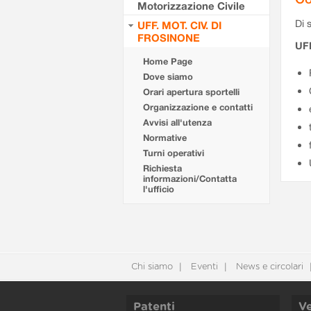
Motorizzazione Civile
Di s
UFF. MOT. CIV. DI
FROSINONE
UF
Home Page
Dove siamo
Orari apertura sportelli
Organizzazione e contatti
Avvisi all'utenza
Normative
Turni operativi
Richiesta
informazioni/Contatta
l'ufficio
Chi siamo
Eventi
News e circolari
Patenti
Ve