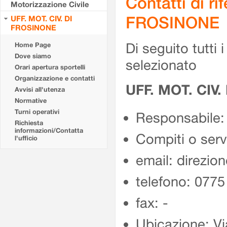
Contatti di r
Motorizzazione Civile
FROSINONE
UFF. MOT. CIV. DI
FROSINONE
Di seguito tutti i 
Home Page
Dove siamo
selezionato
Orari apertura sportelli
Organizzazione e contatti
UFF. MOT. CIV
Avvisi all'utenza
Normative
Turni operativi
Responsabile:
Richiesta
informazioni/Contatta
Compiti o ser
l'ufficio
email: direzion
telefono: 077
fax: -
Ubicazione: Vi