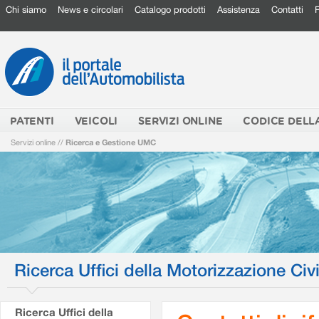
Chi siamo
News e circolari
Catalogo prodotti
Assistenza
Contatti
PATENTI
VEICOLI
SERVIZI ONLINE
CODICE DELL
Servizi online
//
Ricerca e Gestione UMC
Ricerca Uffici della Motorizzazione Civi
Ricerca Uffici della