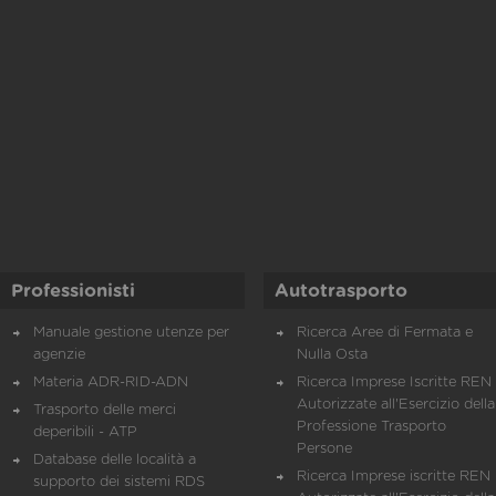
Professionisti
Autotrasporto
Manuale gestione utenze per
Ricerca Aree di Fermata e
agenzie
Nulla Osta
Materia ADR-RID-ADN
Ricerca Imprese Iscritte REN 
Autorizzate all'Esercizio della
Trasporto delle merci
Professione Trasporto
deperibili - ATP
Persone
Database delle località a
Ricerca Imprese iscritte REN 
supporto dei sistemi RDS