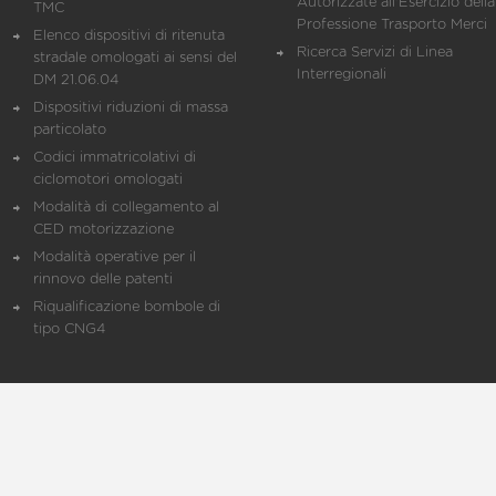
Autorizzate all'Esercizio della
TMC
Professione Trasporto Merci
Elenco dispositivi di ritenuta
Ricerca Servizi di Linea
stradale omologati ai sensi del
Interregionali
DM 21.06.04
Dispositivi riduzioni di massa
particolato
Codici immatricolativi di
ciclomotori omologati
Modalità di collegamento al
CED motorizzazione
Modalità operative per il
rinnovo delle patenti
Riqualificazione bombole di
tipo CNG4