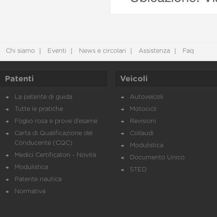
Chi siamo
Eventi
News e circolari
Assistenza
Faq
Patenti
Veicoli
La patente di guida
Autoveicoli
Tutte le pratiche
Motocicli
Foglio rosa e prove d’esame
Revisioni
Carta di Qualificazione del
Collaudi
Conducente (CQC)
Modulistica
Medici Certificatori - Novità
Documento Unico
Modulistica
STED
Patente nautica
Normativa