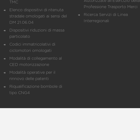
Autorizzate all'Esercizio della
TMC
Professione Trasporto Merci
Elenco dispositivi di ritenuta
Ricerca Servizi di Linea
stradale omologati ai sensi del
Interregionali
DM 21.06.04
Dispositivi riduzioni di massa
particolato
Codici immatricolativi di
ciclomotori omologati
Modalità di collegamento al
CED motorizzazione
Modalità operative per il
rinnovo delle patenti
Riqualificazione bombole di
tipo CNG4