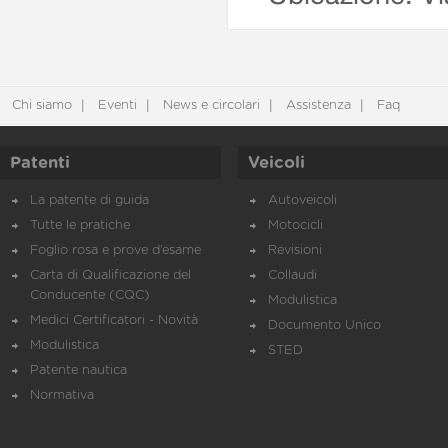
Chi siamo
Eventi
News e circolari
Assistenza
Faq
Patenti
Veicoli
La patente di guida
Autoveicoli
Tutte le pratiche
Motocicli
Foglio rosa e prove d’esame
Revisioni
Carta di Qualificazione del
Collaudi
Conducente (CQC)
Modulistica
Medici Certificatori - Novità
Documento Unico
Modulistica
STED
Patente nautica
Normativa