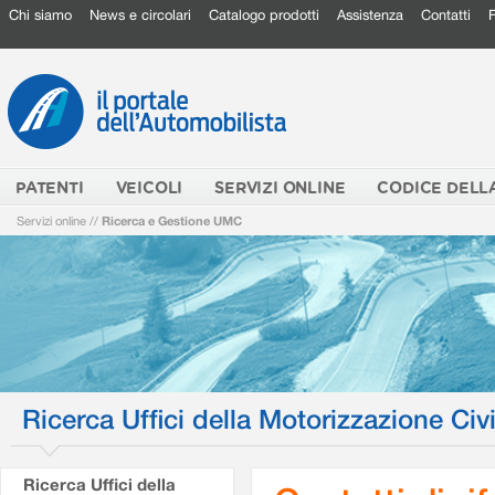
Chi siamo
News e circolari
Catalogo prodotti
Assistenza
Contatti
PATENTI
VEICOLI
SERVIZI ONLINE
CODICE DELL
Servizi online
//
Ricerca e Gestione UMC
Ricerca Uffici della Motorizzazione Civi
Ricerca Uffici della