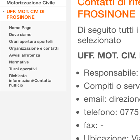
Contatti di r
Motorizzazione Civile
FROSINONE
UFF. MOT. CIV. DI
FROSINONE
Di seguito tutti i 
Home Page
Dove siamo
selezionato
Orari apertura sportelli
Organizzazione e contatti
UFF. MOT. CIV
Avvisi all'utenza
Normative
Turni operativi
Responsabile:
Richiesta
informazioni/Contatta
Compiti o ser
l'ufficio
email: direzion
telefono: 077
fax: -
Ubicazione: Vi