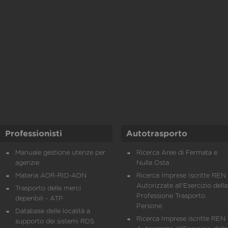
Professionisti
Autotrasporto
Manuale gestione utenze per
Ricerca Aree di Fermata e
agenzie
Nulla Osta
Materia ADR-RID-ADN
Ricerca Imprese Iscritte REN 
Autorizzate all'Esercizio della
Trasporto delle merci
Professione Trasporto
deperibili - ATP
Persone
Database delle località a
Ricerca Imprese iscritte REN 
supporto dei sistemi RDS