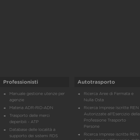
Professionisti
Autotrasporto
Manuale gestione utenze per
Ricerca Aree di Fermata e
agenzie
Nulla Osta
Materia ADR-RID-ADN
Ricerca Imprese Iscritte REN 
Autorizzate all'Esercizio della
Trasporto delle merci
Professione Trasporto
deperibili - ATP
Persone
Database delle località a
Ricerca Imprese iscritte REN 
supporto dei sistemi RDS