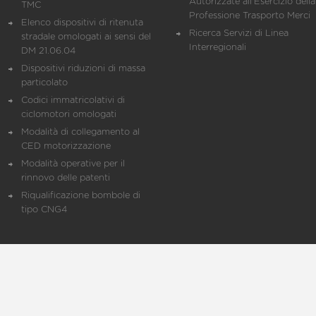
Autorizzate all'Esercizio della
TMC
Professione Trasporto Merci
Elenco dispositivi di ritenuta
Ricerca Servizi di Linea
stradale omologati ai sensi del
Interregionali
DM 21.06.04
Dispositivi riduzioni di massa
particolato
Codici immatricolativi di
ciclomotori omologati
Modalità di collegamento al
CED motorizzazione
Modalità operative per il
rinnovo delle patenti
Riqualificazione bombole di
tipo CNG4