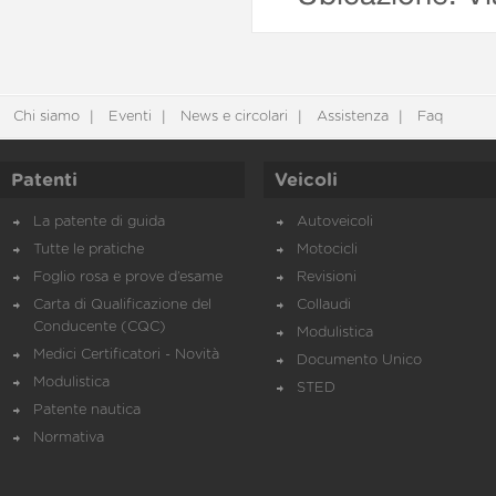
Chi siamo
Eventi
News e circolari
Assistenza
Faq
Patenti
Veicoli
La patente di guida
Autoveicoli
Tutte le pratiche
Motocicli
Foglio rosa e prove d’esame
Revisioni
Carta di Qualificazione del
Collaudi
Conducente (CQC)
Modulistica
Medici Certificatori - Novità
Documento Unico
Modulistica
STED
Patente nautica
Normativa