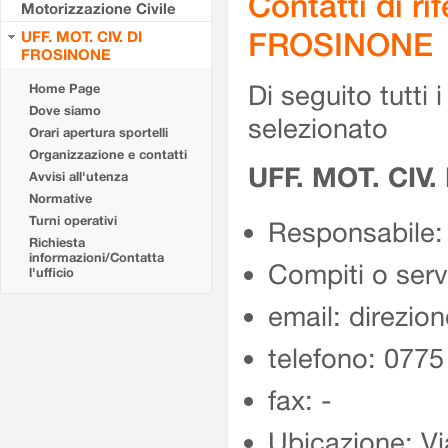
Contatti di r
Motorizzazione Civile
FROSINONE
UFF. MOT. CIV. DI
FROSINONE
Di seguito tutti i 
Home Page
Dove siamo
selezionato
Orari apertura sportelli
Organizzazione e contatti
UFF. MOT. CIV
Avvisi all'utenza
Normative
Turni operativi
Responsabile:
Richiesta
informazioni/Contatta
Compiti o ser
l'ufficio
email: direzion
telefono: 077
fax: -
Ubicazione: Vi