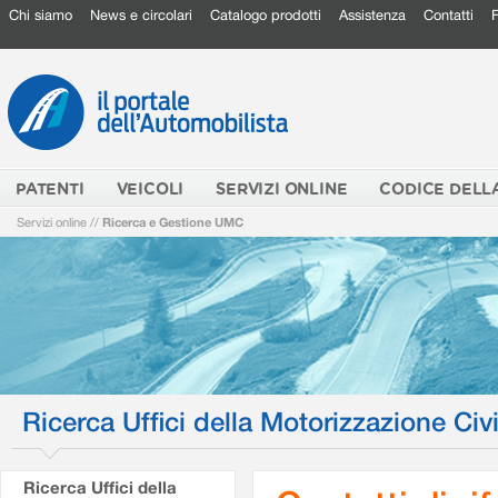
Chi siamo
News e circolari
Catalogo prodotti
Assistenza
Contatti
PATENTI
VEICOLI
SERVIZI ONLINE
CODICE DELL
Servizi online
//
Ricerca e Gestione UMC
Ricerca Uffici della Motorizzazione Civi
Ricerca Uffici della