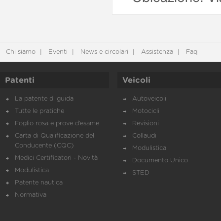
Chi siamo
Eventi
News e circolari
Assistenza
Faq
Patenti
Veicoli
La patente di guida
Autoveicoli
Tutte le pratiche
Motocicli
Foglio rosa e prove d’esame
Revisioni
Carta di Qualificazione del
Collaudi
Conducente (CQC)
Modulistica
Medici Certificatori - Novità
Documento Unico
Modulistica
STED
Patente nautica
Normativa