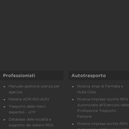
Professionisti
Autotrasporto
Manuale gestione utenze per
Ricerca Aree di Fermata e
agenzie
Nulla Osta
Materia ADR-RID-ADN
Ricerca Imprese Iscritte REN 
Autorizzate all'Esercizio della
Trasporto delle merci
Professione Trasporto
deperibili - ATP
Persone
Database delle località a
Ricerca Imprese iscritte REN 
supporto dei sistemi RDS