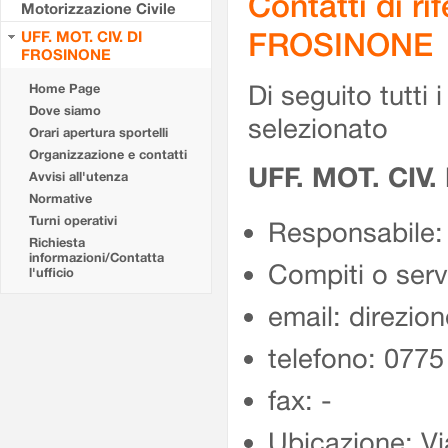
Contatti di r
Motorizzazione Civile
FROSINONE
UFF. MOT. CIV. DI
FROSINONE
Di seguito tutti i 
Home Page
Dove siamo
selezionato
Orari apertura sportelli
Organizzazione e contatti
UFF. MOT. CIV
Avvisi all'utenza
Normative
Turni operativi
Responsabile:
Richiesta
informazioni/Contatta
Compiti o ser
l'ufficio
email: direzion
telefono: 077
fax: -
Ubicazione: Vi