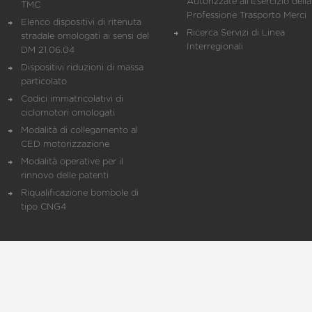
Autorizzate all'Esercizio della
TMC
Professione Trasporto Merci
Elenco dispositivi di ritenuta
Ricerca Servizi di Linea
stradale omologati ai sensi del
Interregionali
DM 21.06.04
Dispositivi riduzioni di massa
particolato
Codici immatricolativi di
ciclomotori omologati
Modalità di collegamento al
CED motorizzazione
Modalità operative per il
rinnovo delle patenti
Riqualificazione bombole di
tipo CNG4