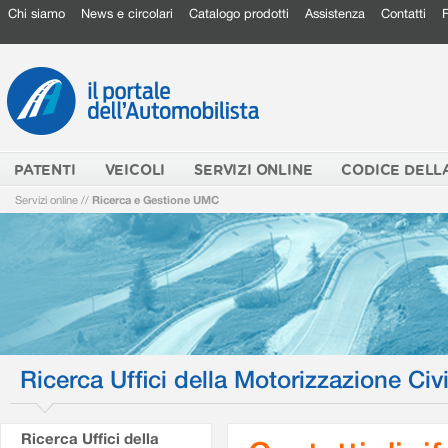
Chi siamo
News e circolari
Catalogo prodotti
Assistenza
Contatti
PATENTI
VEICOLI
SERVIZI ONLINE
CODICE DELL
Servizi online
//
Ricerca e Gestione UMC
Ricerca Uffici della Motorizzazione Civi
Ricerca Uffici della