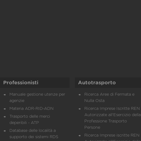
Professionisti
Autotrasporto
Manuale gestione utenze per
Ricerca Aree di Fermata e
agenzie
Nulla Osta
Materia ADR-RID-ADN
Ricerca Imprese Iscritte REN 
Autorizzate all'Esercizio della
Trasporto delle merci
Professione Trasporto
deperibili - ATP
Persone
Database delle località a
Ricerca Imprese iscritte REN 
supporto dei sistemi RDS