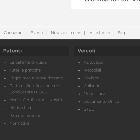
Chi siamo
Eventi
News e circolari
Assistenza
Faq
Patenti
Veicoli
La patente di guida
Autoveicoli
Tutte le pratiche
Motocicli
Foglio rosa e prove d’esame
Revisioni
Carta di Qualificazione del
Collaudi
Conducente (CQC)
Modulistica
Medici Certificatori - Novità
Documento Unico
Modulistica
STED
Patente nautica
Normativa