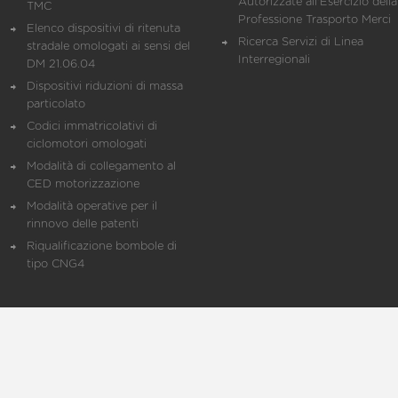
Autorizzate all'Esercizio della
TMC
Professione Trasporto Merci
Elenco dispositivi di ritenuta
Ricerca Servizi di Linea
stradale omologati ai sensi del
Interregionali
DM 21.06.04
Dispositivi riduzioni di massa
particolato
Codici immatricolativi di
ciclomotori omologati
Modalità di collegamento al
CED motorizzazione
Modalità operative per il
rinnovo delle patenti
Riqualificazione bombole di
tipo CNG4