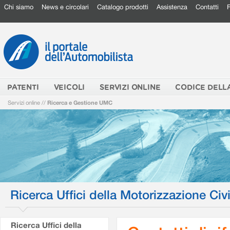
Chi siamo
News e circolari
Catalogo prodotti
Assistenza
Contatti
PATENTI
VEICOLI
SERVIZI ONLINE
CODICE DELL
Servizi online
//
Ricerca e Gestione UMC
Ricerca Uffici della Motorizzazione Civi
Ricerca Uffici della