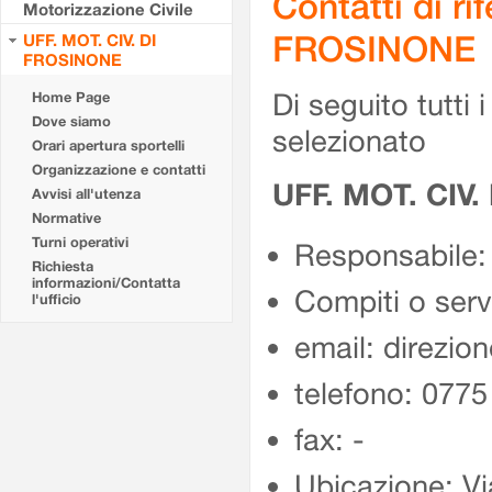
Contatti di r
Motorizzazione Civile
FROSINONE
UFF. MOT. CIV. DI
FROSINONE
Di seguito tutti i 
Home Page
Dove siamo
selezionato
Orari apertura sportelli
Organizzazione e contatti
UFF. MOT. CIV
Avvisi all'utenza
Normative
Turni operativi
Responsabile:
Richiesta
informazioni/Contatta
Compiti o ser
l'ufficio
email: direzion
telefono: 077
fax: -
Ubicazione: Vi