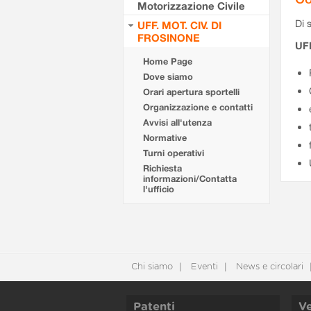
Motorizzazione Civile
Di s
UFF. MOT. CIV. DI
FROSINONE
UF
Home Page
Dove siamo
Orari apertura sportelli
Organizzazione e contatti
Avvisi all'utenza
Normative
Turni operativi
Richiesta
informazioni/Contatta
l'ufficio
Chi siamo
Eventi
News e circolari
Patenti
Ve