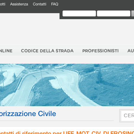
otti
Assistenza
Contatti
FAQ
NLINE
CODICE DELLA STRADA
PROFESSIONISTI
AU
orizzazione Civile
ntatti di riferimento per UFF. MOT. CIV. DI FROSI