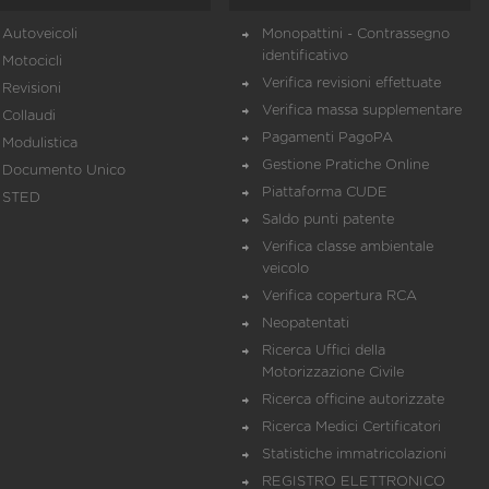
Autoveicoli
Monopattini - Contrassegno
identificativo
Motocicli
Verifica revisioni effettuate
Revisioni
Verifica massa supplementare
Collaudi
Pagamenti PagoPA
Modulistica
Gestione Pratiche Online
Documento Unico
Piattaforma CUDE
STED
Saldo punti patente
Verifica classe ambientale
veicolo
Verifica copertura RCA
Neopatentati
Ricerca Uffici della
Motorizzazione Civile
Ricerca officine autorizzate
Ricerca Medici Certificatori
Statistiche immatricolazioni
REGISTRO ELETTRONICO