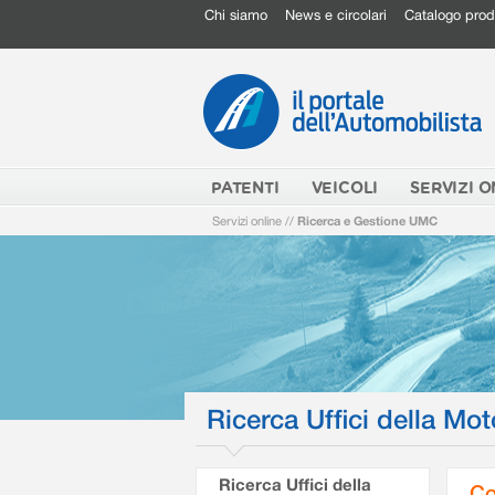
Chi siamo
News e circolari
Catalogo prod
PATENTI
VEICOLI
SERVIZI O
Servizi online
//
Ricerca e Gestione UMC
Ricerca Uffici della Mot
Ricerca Uffici della
Co