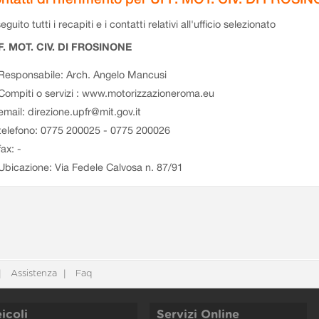
eguito tutti i recapiti e i contatti relativi all'ufficio selezionato
F. MOT. CIV. DI FROSINONE
Responsabile: Arch. Angelo Mancusi
Compiti o servizi : www.motorizzazioneroma.eu
email: direzione.upfr@mit.gov.it
telefono: 0775 200025 - 0775 200026
fax: -
Ubicazione: Via Fedele Calvosa n. 87/91
Assistenza
Faq
icoli
Servizi Online