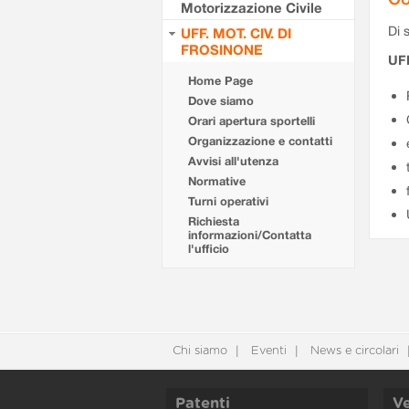
Motorizzazione Civile
Di s
UFF. MOT. CIV. DI
FROSINONE
UF
Home Page
Dove siamo
Orari apertura sportelli
Organizzazione e contatti
Avvisi all'utenza
Normative
Turni operativi
Richiesta
informazioni/Contatta
l'ufficio
Chi siamo
Eventi
News e circolari
Patenti
Ve