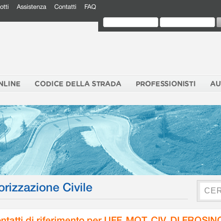
otti
Assistenza
Contatti
FAQ
NLINE
CODICE DELLA STRADA
PROFESSIONISTI
AU
orizzazione Civile
ntatti di riferimento per UFF. MOT. CIV. DI FROSI