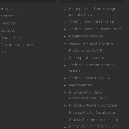
Autoveicoli
Monopattini - Contrassegno
identificativo
Motocicli
Verifica revisioni effettuate
Revisioni
Verifica massa supplementare
Collaudi
Pagamenti PagoPA
Modulistica
Gestione Pratiche Online
Documento Unico
Piattaforma CUDE
STED
Saldo punti patente
Verifica classe ambientale
veicolo
Verifica copertura RCA
Neopatentati
Ricerca Uffici della
Motorizzazione Civile
Ricerca officine autorizzate
Ricerca Medici Certificatori
Statistiche immatricolazioni
REGISTRO ELETTRONICO