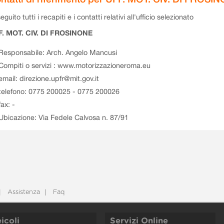
eguito tutti i recapiti e i contatti relativi all'ufficio selezionato
F. MOT. CIV. DI FROSINONE
Responsabile: Arch. Angelo Mancusi
Compiti o servizi : www.motorizzazioneroma.eu
email: direzione.upfr@mit.gov.it
telefono: 0775 200025 - 0775 200026
fax: -
Ubicazione: Via Fedele Calvosa n. 87/91
Assistenza
Faq
icoli
Servizi Online