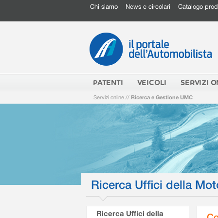
Chi siamo
News e circolari
Catalogo prod
PATENTI
VEICOLI
SERVIZI O
Servizi online
//
Ricerca e Gestione UMC
Ricerca Uffici della Mot
Ricerca Uffici della
Co