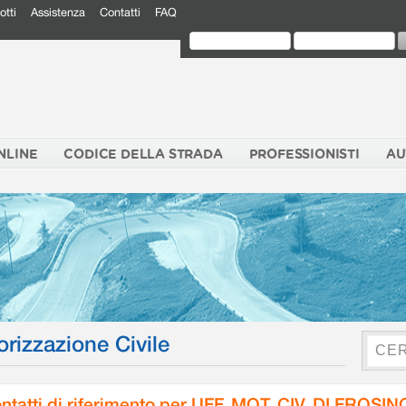
otti
Assistenza
Contatti
FAQ
NLINE
CODICE DELLA STRADA
PROFESSIONISTI
AU
orizzazione Civile
ntatti di riferimento per UFF. MOT. CIV. DI FROSI