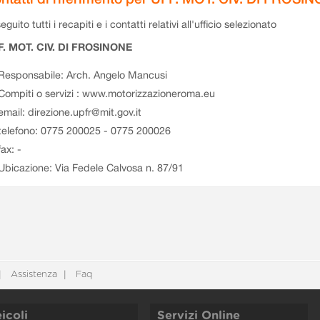
eguito tutti i recapiti e i contatti relativi all'ufficio selezionato
F. MOT. CIV. DI FROSINONE
Responsabile: Arch. Angelo Mancusi
Compiti o servizi : www.motorizzazioneroma.eu
email: direzione.upfr@mit.gov.it
telefono: 0775 200025 - 0775 200026
fax: -
Ubicazione: Via Fedele Calvosa n. 87/91
Assistenza
Faq
icoli
Servizi Online