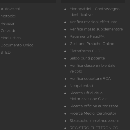
Autoveicoli
Monopattini - Contrassegno
identificativo
Motocicli
Verifica revisioni effettuate
Revisioni
Verifica massa supplementare
Collaudi
Pagamenti PagoPA
Modulistica
Gestione Pratiche Online
Documento Unico
Piattaforma CUDE
STED
Saldo punti patente
Verifica classe ambientale
veicolo
Verifica copertura RCA
Neopatentati
Ricerca Uffici della
Motorizzazione Civile
Ricerca officine autorizzate
Ricerca Medici Certificatori
Statistiche immatricolazioni
REGISTRO ELETTRONICO