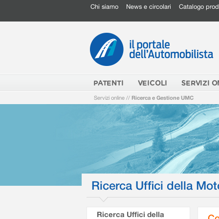
Chi siamo
News e circolari
Catalogo prod
PATENTI
VEICOLI
SERVIZI O
Servizi online
//
Ricerca e Gestione UMC
Ricerca Uffici della Mot
Ricerca Uffici della
Co