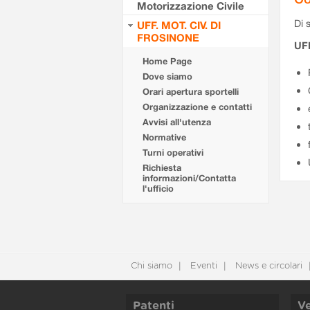
Motorizzazione Civile
Di s
UFF. MOT. CIV. DI
FROSINONE
UF
Home Page
Dove siamo
Orari apertura sportelli
Organizzazione e contatti
Avvisi all'utenza
Normative
Turni operativi
Richiesta
informazioni/Contatta
l'ufficio
Chi siamo
Eventi
News e circolari
Patenti
Ve