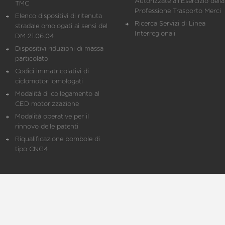
Autorizzate all'Esercizio della
TMC
Professione Trasporto Merci
Elenco dispositivi di ritenuta
Ricerca Servizi di Linea
stradale omologati ai sensi del
Interregionali
DM 21.06.04
Dispositivi riduzioni di massa
particolato
Codici immatricolativi di
ciclomotori omologati
Modalità di collegamento al
CED motorizzazione
Modalità operative per il
rinnovo delle patenti
Riqualificazione bombole di
tipo CNG4