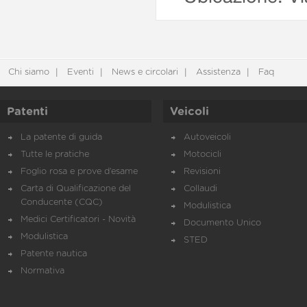
Chi siamo
Eventi
News e circolari
Assistenza
Faq
Patenti
Veicoli
La patente di guida
Autoveicoli
Tutte le pratiche
Motocicli
Foglio rosa e prove d’esame
Revisioni
Carta di Qualificazione del
Collaudi
Conducente (CQC)
Modulistica
Medici Certificatori - Novità
Documento Unico
Modulistica
STED
Patente nautica
Normativa