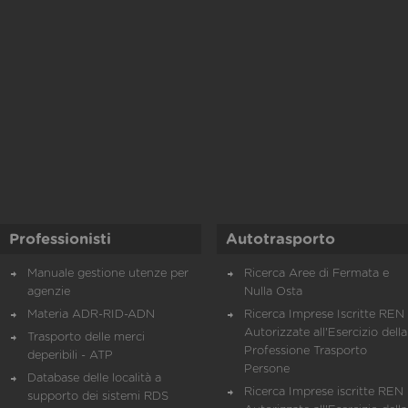
Professionisti
Autotrasporto
Manuale gestione utenze per
Ricerca Aree di Fermata e
agenzie
Nulla Osta
Materia ADR-RID-ADN
Ricerca Imprese Iscritte REN 
Autorizzate all'Esercizio della
Trasporto delle merci
Professione Trasporto
deperibili - ATP
Persone
Database delle località a
Ricerca Imprese iscritte REN 
supporto dei sistemi RDS