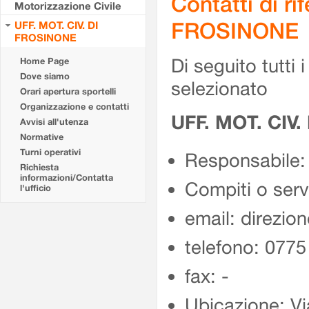
Contatti di r
Motorizzazione Civile
FROSINONE
UFF. MOT. CIV. DI
FROSINONE
Di seguito tutti i 
Home Page
Dove siamo
selezionato
Orari apertura sportelli
Organizzazione e contatti
UFF. MOT. CIV
Avvisi all'utenza
Normative
Turni operativi
Responsabile:
Richiesta
informazioni/Contatta
Compiti o ser
l'ufficio
email: direzion
telefono: 077
fax: -
Ubicazione: Vi