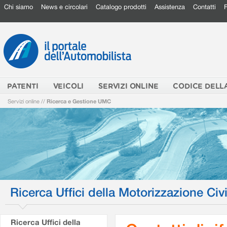
Chi siamo
News e circolari
Catalogo prodotti
Assistenza
Contatti
PATENTI
VEICOLI
SERVIZI ONLINE
CODICE DELL
Servizi online
//
Ricerca e Gestione UMC
Ricerca Uffici della Motorizzazione Civi
Ricerca Uffici della