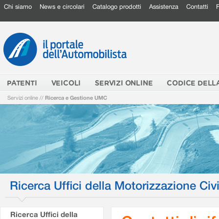
Chi siamo
News e circolari
Catalogo prodotti
Assistenza
Contatti
PATENTI
VEICOLI
SERVIZI ONLINE
CODICE DELL
Servizi online
//
Ricerca e Gestione UMC
Ricerca Uffici della Motorizzazione Civi
Ricerca Uffici della