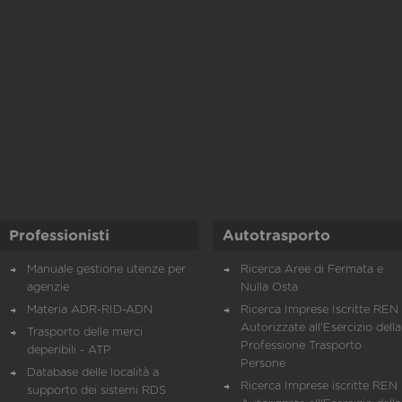
Professionisti
Autotrasporto
Manuale gestione utenze per
Ricerca Aree di Fermata e
agenzie
Nulla Osta
Materia ADR-RID-ADN
Ricerca Imprese Iscritte REN 
Autorizzate all'Esercizio della
Trasporto delle merci
Professione Trasporto
deperibili - ATP
Persone
Database delle località a
Ricerca Imprese iscritte REN 
supporto dei sistemi RDS