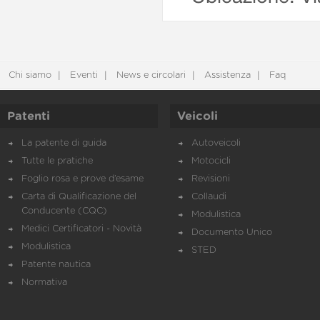
Chi siamo
Eventi
News e circolari
Assistenza
Faq
Patenti
Veicoli
La patente di guida
Autoveicoli
Tutte le pratiche
Motocicli
Foglio rosa e prove d’esame
Revisioni
Carta di Qualificazione del
Collaudi
Conducente (CQC)
Modulistica
Medici Certificatori - Novità
Documento Unico
Modulistica
STED
Patente nautica
Normativa