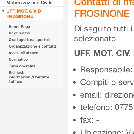
Contatti di r
Motorizzazione Civile
FROSINONE
UFF. MOT. CIV. DI
FROSINONE
Di seguito tutti i 
Home Page
Dove siamo
selezionato
Orari apertura sportelli
Organizzazione e contatti
UFF. MOT. CIV
Avvisi all'utenza
Normative
Turni operativi
Responsabile:
Richiesta
informazioni/Contatta
Compiti o ser
l'ufficio
email: direzion
telefono: 077
fax: -
Ubicazione: Vi