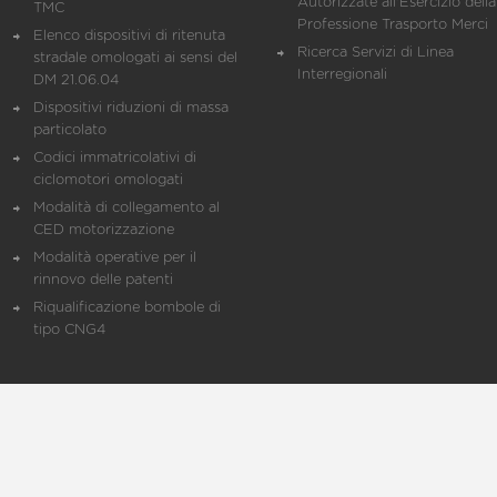
Autorizzate all'Esercizio della
TMC
Professione Trasporto Merci
Elenco dispositivi di ritenuta
Ricerca Servizi di Linea
stradale omologati ai sensi del
Interregionali
DM 21.06.04
Dispositivi riduzioni di massa
particolato
Codici immatricolativi di
ciclomotori omologati
Modalità di collegamento al
CED motorizzazione
Modalità operative per il
rinnovo delle patenti
Riqualificazione bombole di
tipo CNG4