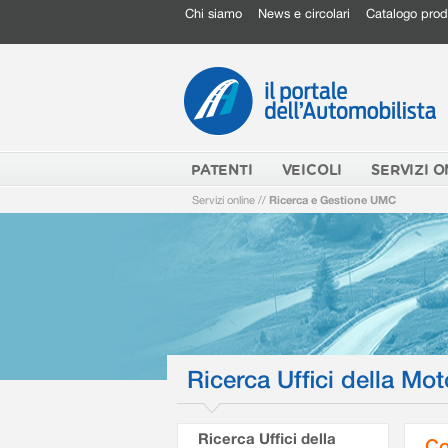
Chi siamo
News e circolari
Catalogo prod
PATENTI
VEICOLI
SERVIZI O
Servizi online
//
Ricerca e Gestione UMC
Ricerca Uffici della Mot
Ricerca Uffici della
Co