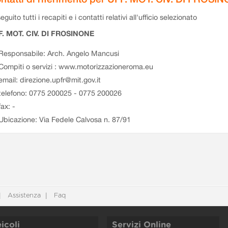
eguito tutti i recapiti e i contatti relativi all'ufficio selezionato
F. MOT. CIV. DI FROSINONE
Responsabile: Arch. Angelo Mancusi
Compiti o servizi : www.motorizzazioneroma.eu
email: direzione.upfr@mit.gov.it
telefono: 0775 200025 - 0775 200026
fax: -
Ubicazione: Via Fedele Calvosa n. 87/91
Assistenza
Faq
icoli
Servizi Online