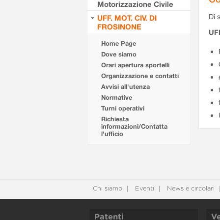
Motorizzazione Civile
Di s
UFF. MOT. CIV. DI
FROSINONE
UF
Home Page
Dove siamo
Orari apertura sportelli
Organizzazione e contatti
Avvisi all'utenza
Normative
Turni operativi
Richiesta
informazioni/Contatta
l'ufficio
Chi siamo
Eventi
News e circolari
Patenti
Ve