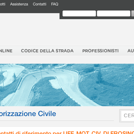
otti
Assistenza
Contatti
FAQ
NLINE
CODICE DELLA STRADA
PROFESSIONISTI
AU
orizzazione Civile
ntatti di riferimento per UFF. MOT. CIV. DI FROSI