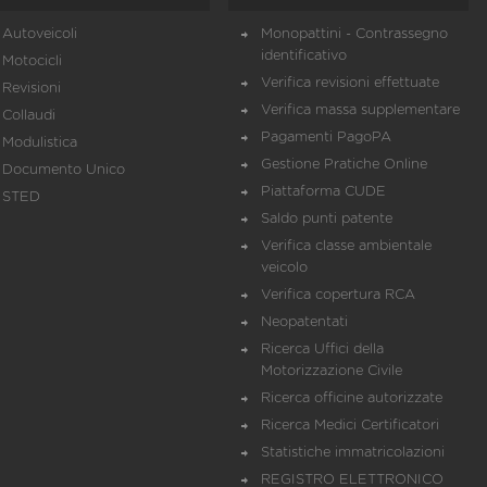
Autoveicoli
Monopattini - Contrassegno
identificativo
Motocicli
Verifica revisioni effettuate
Revisioni
Verifica massa supplementare
Collaudi
Pagamenti PagoPA
Modulistica
Gestione Pratiche Online
Documento Unico
Piattaforma CUDE
STED
Saldo punti patente
Verifica classe ambientale
veicolo
Verifica copertura RCA
Neopatentati
Ricerca Uffici della
Motorizzazione Civile
Ricerca officine autorizzate
Ricerca Medici Certificatori
Statistiche immatricolazioni
REGISTRO ELETTRONICO