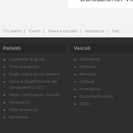
Chi siamo
Eventi
News e circolari
Assistenza
Faq
Patenti
Veicoli
La patente di guida
Autoveicoli
Tutte le pratiche
Motocicli
Foglio rosa e prove d’esame
Revisioni
Carta di Qualificazione del
Collaudi
Conducente (CQC)
Modulistica
Medici Certificatori - Novità
Documento Unico
Modulistica
STED
Patente nautica
Normativa