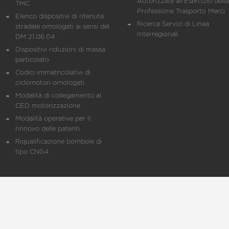
Autorizzate all'Esercizio della
TMC
Professione Trasporto Merci
Elenco dispositivi di ritenuta
Ricerca Servizi di Linea
stradale omologati ai sensi del
Interregionali
DM 21.06.04
Dispositivi riduzioni di massa
particolato
Codici immatricolativi di
ciclomotori omologati
Modalità di collegamento al
CED motorizzazione
Modalità operative per il
rinnovo delle patenti
Riqualificazione bombole di
tipo CNG4