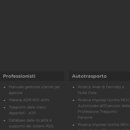
Professionisti
Autotrasporto
Manuale gestione utenze per
Ricerca Aree di Fermata e
agenzie
Nulla Osta
Materia ADR-RID-ADN
Ricerca Imprese Iscritte REN 
Autorizzate all'Esercizio della
Trasporto delle merci
Professione Trasporto
deperibili - ATP
Persone
Database delle località a
Ricerca Imprese iscritte REN 
supporto dei sistemi RDS