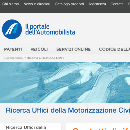
Chi siamo
News e circolari
Catalogo prodotti
Assistenza
Contatti
PATENTI
VEICOLI
SERVIZI ONLINE
CODICE DELL
Servizi online
//
Ricerca e Gestione UMC
Ricerca Uffici della Motorizzazione Civi
Ricerca Uffici della