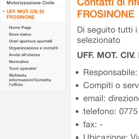
Contatti di r
Motorizzazione Civile
FROSINONE
UFF. MOT. CIV. DI
FROSINONE
Di seguito tutti i 
Home Page
Dove siamo
selezionato
Orari apertura sportelli
Organizzazione e contatti
UFF. MOT. CIV
Avvisi all'utenza
Normative
Turni operativi
Responsabile:
Richiesta
informazioni/Contatta
Compiti o ser
l'ufficio
email: direzion
telefono: 077
fax: -
Ubicazione: Vi