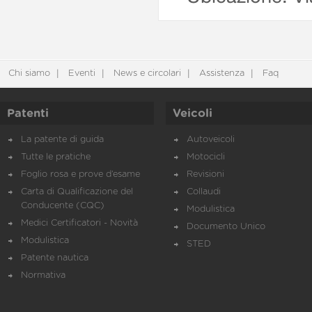
Chi siamo
Eventi
News e circolari
Assistenza
Faq
Patenti
Veicoli
La patente di guida
Autoveicoli
Tutte le pratiche
Motocicli
Foglio rosa e prove d’esame
Revisioni
Carta di Qualificazione del
Collaudi
Conducente (CQC)
Modulistica
Medici Certificatori - Novità
Documento Unico
Modulistica
STED
Patente nautica
Normativa