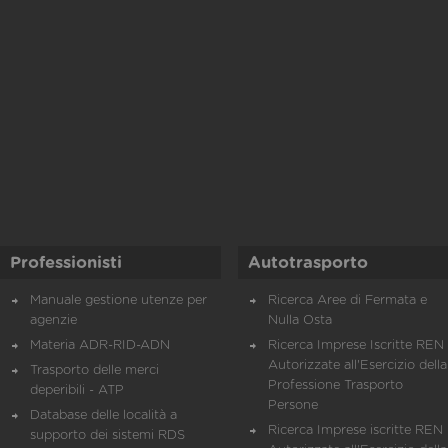
Professionisti
Autotrasporto
Manuale gestione utenze per
Ricerca Aree di Fermata e
agenzie
Nulla Osta
Materia ADR-RID-ADN
Ricerca Imprese Iscritte REN 
Autorizzate all'Esercizio della
Trasporto delle merci
Professione Trasporto
deperibili - ATP
Persone
Database delle località a
Ricerca Imprese iscritte REN 
supporto dei sistemi RDS