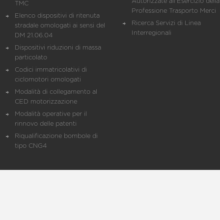
Autorizzate all'Esercizio della
TMC
Professione Trasporto Merci
Elenco dispositivi di ritenuta
Ricerca Servizi di Linea
stradale omologati ai sensi del
Interregionali
DM 21.06.04
Dispositivi riduzioni di massa
particolato
Codici immatricolativi di
ciclomotori omologati
Modalità di collegamento al
CED motorizzazione
Modalità operative per il
rinnovo delle patenti
Riqualificazione bombole di
tipo CNG4