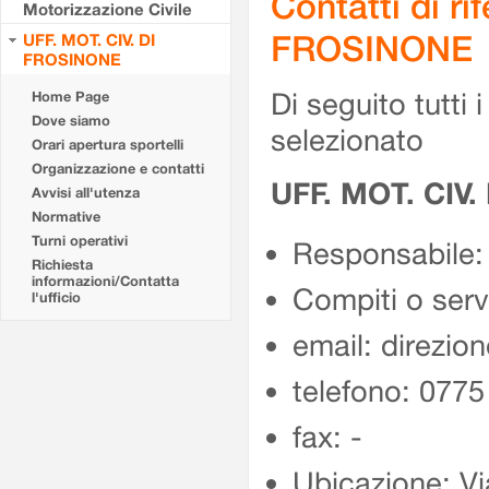
Contatti di r
Motorizzazione Civile
FROSINONE
UFF. MOT. CIV. DI
FROSINONE
Di seguito tutti i 
Home Page
Dove siamo
selezionato
Orari apertura sportelli
Organizzazione e contatti
UFF. MOT. CIV
Avvisi all'utenza
Normative
Turni operativi
Responsabile:
Richiesta
informazioni/Contatta
Compiti o ser
l'ufficio
email: direzion
telefono: 077
fax: -
Ubicazione: Vi