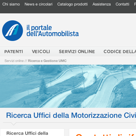
Chi siamo
News e circolari
Catalogo prodotti
Assistenza
Contatti
PATENTI
VEICOLI
SERVIZI ONLINE
CODICE DELL
Servizi online
//
Ricerca e Gestione UMC
Ricerca Uffici della Motorizzazione Civi
Ricerca Uffici della