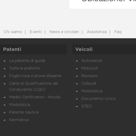
Chi siamo
Eventi
News e circolari
Assistenza
Faq
Patenti
Veicoli
La patente di guida
Autoveicoli
Tutte le pratiche
Motocicli
Foglio rosa e prove d’esame
Revisioni
Carta di Qualificazione del
Collaudi
Conducente (CQC)
Modulistica
Medici Certificatori - Novità
Documento Unico
Modulistica
STED
Patente nautica
Normativa