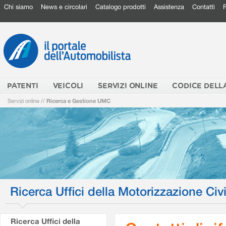
Chi siamo
News e circolari
Catalogo prodotti
Assistenza
Contatti
PATENTI
VEICOLI
SERVIZI ONLINE
CODICE DELL
Servizi online
//
Ricerca e Gestione UMC
Ricerca Uffici della Motorizzazione Civi
Ricerca Uffici della