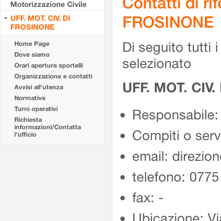
Contatti di r
Motorizzazione Civile
FROSINONE
UFF. MOT. CIV. DI
FROSINONE
Di seguito tutti i 
Home Page
Dove siamo
selezionato
Orari apertura sportelli
Organizzazione e contatti
UFF. MOT. CIV
Avvisi all'utenza
Normative
Turni operativi
Responsabile:
Richiesta
informazioni/Contatta
Compiti o ser
l'ufficio
email: direzion
telefono: 077
fax: -
Ubicazione: Vi