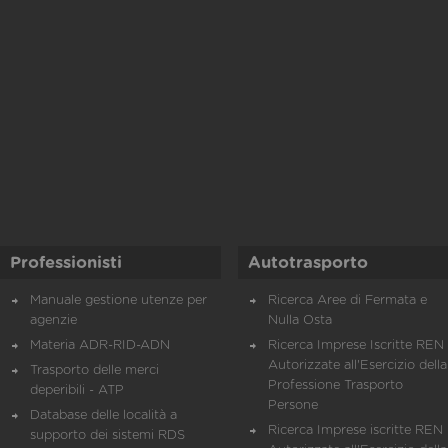
Professionisti
Autotrasporto
Manuale gestione utenze per
Ricerca Aree di Fermata e
agenzie
Nulla Osta
Materia ADR-RID-ADN
Ricerca Imprese Iscritte REN 
Autorizzate all'Esercizio della
Trasporto delle merci
Professione Trasporto
deperibili - ATP
Persone
Database delle località a
Ricerca Imprese iscritte REN 
supporto dei sistemi RDS