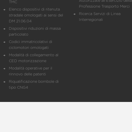
Autorizzate all'Esercizio della
TMC
Professione Trasporto Merci
Elenco dispositivi di ritenuta
Ricerca Servizi di Linea
stradale omologati ai sensi del
Interregionali
DM 21.06.04
Dispositivi riduzioni di massa
particolato
Codici immatricolativi di
ciclomotori omologati
Modalità di collegamento al
CED motorizzazione
Modalità operative per il
rinnovo delle patenti
Riqualificazione bombole di
tipo CNG4