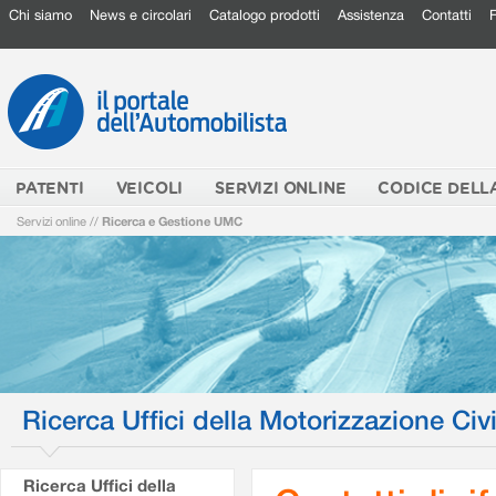
Chi siamo
News e circolari
Catalogo prodotti
Assistenza
Contatti
PATENTI
VEICOLI
SERVIZI ONLINE
CODICE DELL
Servizi online
//
Ricerca e Gestione UMC
Ricerca Uffici della Motorizzazione Civi
Ricerca Uffici della