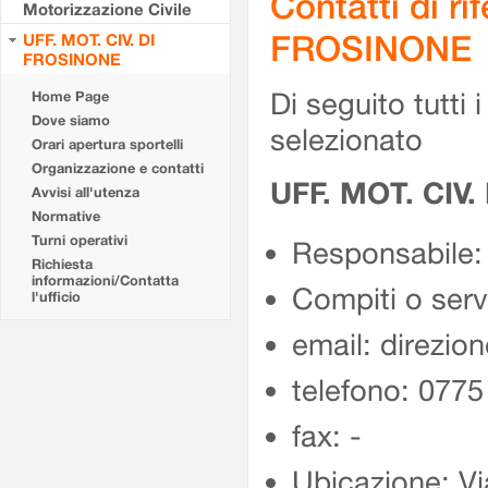
Contatti di r
Motorizzazione Civile
FROSINONE
UFF. MOT. CIV. DI
FROSINONE
Di seguito tutti i 
Home Page
Dove siamo
selezionato
Orari apertura sportelli
Organizzazione e contatti
UFF. MOT. CIV
Avvisi all'utenza
Normative
Turni operativi
Responsabile:
Richiesta
informazioni/Contatta
Compiti o ser
l'ufficio
email: direzion
telefono: 077
fax: -
Ubicazione: Vi