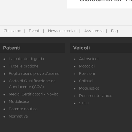
Chi siamo
Eventi
News e circolari
Assistenza
Faq
Patenti
Veicoli
La patente di guida
Autoveicoli
Tutte le pratiche
Motocicli
Foglio rosa e prove d’esame
Revisioni
Carta di Qualificazione del
Collaudi
Conducente (CQC)
Modulistica
Medici Certificatori - Novità
Documento Unico
Modulistica
STED
Patente nautica
Normativa