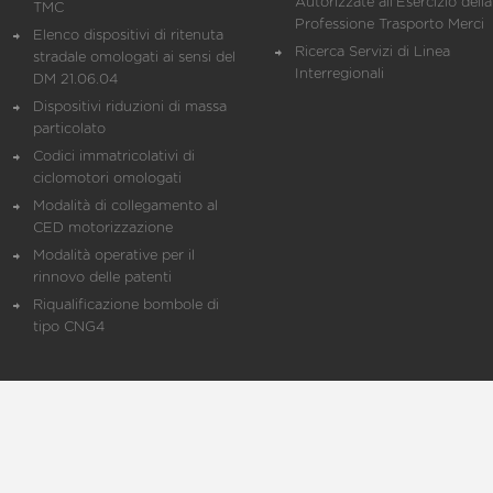
Autorizzate all'Esercizio della
TMC
Professione Trasporto Merci
Elenco dispositivi di ritenuta
Ricerca Servizi di Linea
stradale omologati ai sensi del
Interregionali
DM 21.06.04
Dispositivi riduzioni di massa
particolato
Codici immatricolativi di
ciclomotori omologati
Modalità di collegamento al
CED motorizzazione
Modalità operative per il
rinnovo delle patenti
Riqualificazione bombole di
tipo CNG4