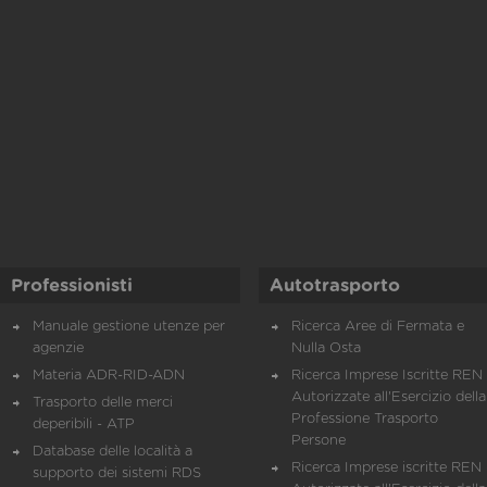
Professionisti
Autotrasporto
Manuale gestione utenze per
Ricerca Aree di Fermata e
agenzie
Nulla Osta
Materia ADR-RID-ADN
Ricerca Imprese Iscritte REN 
Autorizzate all'Esercizio della
Trasporto delle merci
Professione Trasporto
deperibili - ATP
Persone
Database delle località a
Ricerca Imprese iscritte REN 
supporto dei sistemi RDS