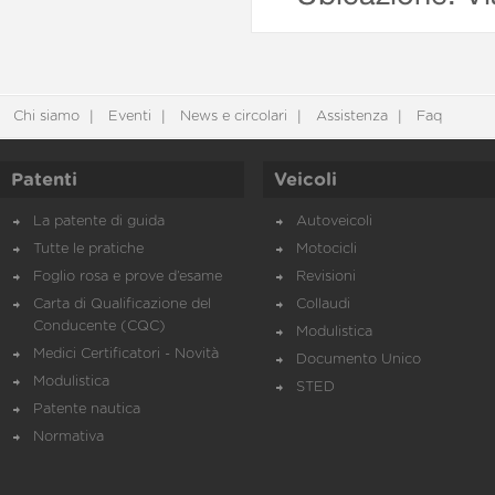
Chi siamo
Eventi
News e circolari
Assistenza
Faq
Patenti
Veicoli
La patente di guida
Autoveicoli
Tutte le pratiche
Motocicli
Foglio rosa e prove d’esame
Revisioni
Carta di Qualificazione del
Collaudi
Conducente (CQC)
Modulistica
Medici Certificatori - Novità
Documento Unico
Modulistica
STED
Patente nautica
Normativa