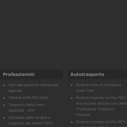
Professionisti
Autotrasporto
Manuale gestione utenze per
Ricerca Aree di Fermata e
agenzie
Nulla Osta
Materia ADR-RID-ADN
Ricerca Imprese Iscritte REN 
Autorizzate all'Esercizio della
Trasporto delle merci
Professione Trasporto
deperibili - ATP
Persone
Database delle località a
Ricerca Imprese iscritte REN 
supporto dei sistemi RDS