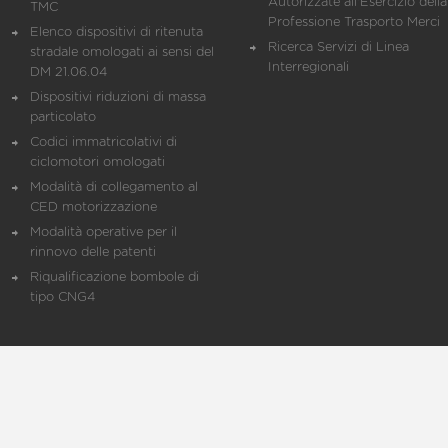
Autorizzate all'Esercizio della
TMC
Professione Trasporto Merci
Elenco dispositivi di ritenuta
Ricerca Servizi di Linea
stradale omologati ai sensi del
Interregionali
DM 21.06.04
Dispositivi riduzioni di massa
particolato
Codici immatricolativi di
ciclomotori omologati
Modalità di collegamento al
CED motorizzazione
Modalità operative per il
rinnovo delle patenti
Riqualificazione bombole di
tipo CNG4