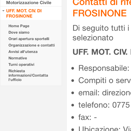
Contatti di r
Motorizzazione Civile
FROSINONE
UFF. MOT. CIV. DI
FROSINONE
Di seguito tutti i 
Home Page
Dove siamo
selezionato
Orari apertura sportelli
Organizzazione e contatti
UFF. MOT. CIV
Avvisi all'utenza
Normative
Turni operativi
Responsabile:
Richiesta
informazioni/Contatta
Compiti o ser
l'ufficio
email: direzion
telefono: 077
fax: -
Ubicazione: Vi