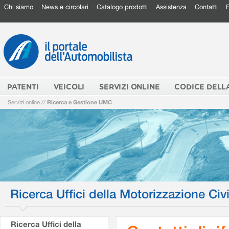
Chi siamo
News e circolari
Catalogo prodotti
Assistenza
Contatti
PATENTI
VEICOLI
SERVIZI ONLINE
CODICE DELL
Servizi online
//
Ricerca e Gestione UMC
Ricerca Uffici della Motorizzazione Civi
Ricerca Uffici della