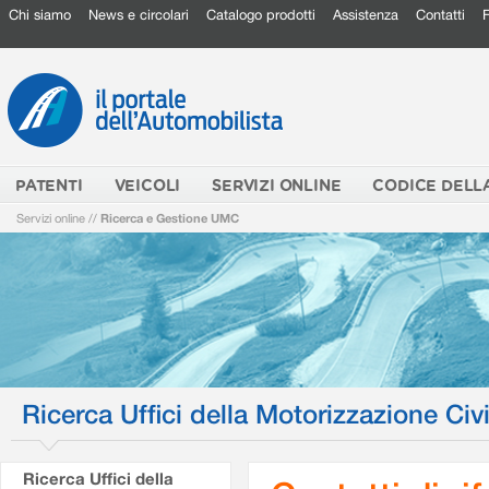
Chi siamo
News e circolari
Catalogo prodotti
Assistenza
Contatti
PATENTI
VEICOLI
SERVIZI ONLINE
CODICE DELL
Servizi online
//
Ricerca e Gestione UMC
Ricerca Uffici della Motorizzazione Civi
Ricerca Uffici della