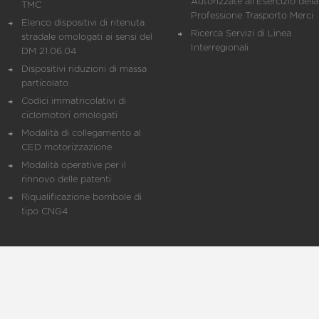
Autorizzate all'Esercizio della
TMC
Professione Trasporto Merci
Elenco dispositivi di ritenuta
Ricerca Servizi di Linea
stradale omologati ai sensi del
Interregionali
DM 21.06.04
Dispositivi riduzioni di massa
particolato
Codici immatricolativi di
ciclomotori omologati
Modalità di collegamento al
CED motorizzazione
Modalità operative per il
rinnovo delle patenti
Riqualificazione bombole di
tipo CNG4