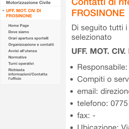
Contatti di r
Motorizzazione Civile
FROSINONE
UFF. MOT. CIV. DI
FROSINONE
Di seguito tutti i 
Home Page
Dove siamo
selezionato
Orari apertura sportelli
Organizzazione e contatti
UFF. MOT. CIV
Avvisi all'utenza
Normative
Turni operativi
Responsabile:
Richiesta
informazioni/Contatta
Compiti o ser
l'ufficio
email: direzion
telefono: 077
fax: -
Ubicazione: Vi