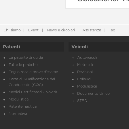
Chi siamo
Eventi
News e circolari
Assistenza
Faq
Patenti
Veicoli
La patente di guida
Autoveicoli
Tutte le pratiche
Motocicli
Foglio rosa e prove d’esame
Revisioni
Carta di Qualificazione del
Collaudi
Conducente (CQC)
Modulistica
Medici Certificatori - Novità
Documento Unico
Modulistica
STED
Patente nautica
Normativa