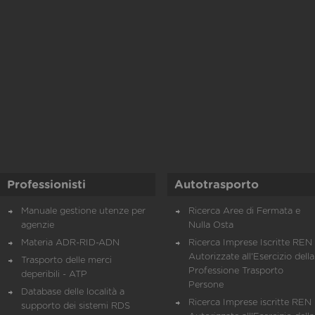
Professionisti
Autotrasporto
Manuale gestione utenze per
Ricerca Aree di Fermata e
agenzie
Nulla Osta
Materia ADR-RID-ADN
Ricerca Imprese Iscritte REN 
Autorizzate all'Esercizio della
Trasporto delle merci
Professione Trasporto
deperibili - ATP
Persone
Database delle località a
Ricerca Imprese iscritte REN 
supporto dei sistemi RDS