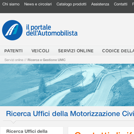
Chi siamo
News e circolari
Catalogo prodotti
Assistenza
Contatti
PATENTI
VEICOLI
SERVIZI ONLINE
CODICE DELL
Servizi online
//
Ricerca e Gestione UMC
Ricerca Uffici della Motorizzazione Civi
Ricerca Uffici della