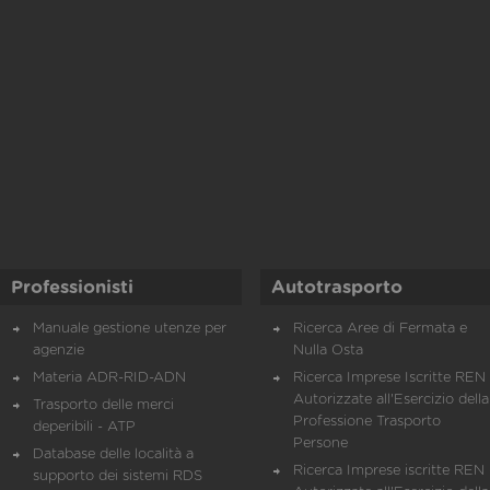
Professionisti
Autotrasporto
Manuale gestione utenze per
Ricerca Aree di Fermata e
agenzie
Nulla Osta
Materia ADR-RID-ADN
Ricerca Imprese Iscritte REN 
Autorizzate all'Esercizio della
Trasporto delle merci
Professione Trasporto
deperibili - ATP
Persone
Database delle località a
Ricerca Imprese iscritte REN 
supporto dei sistemi RDS