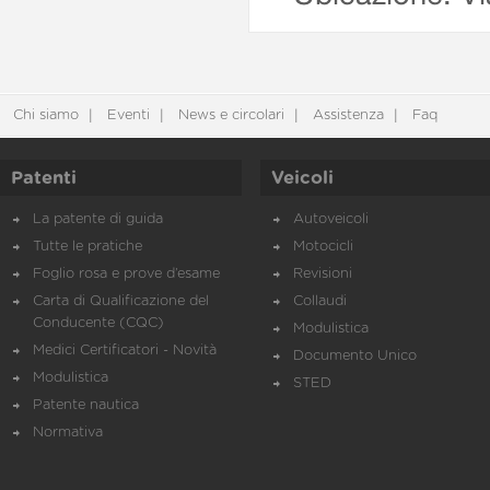
Chi siamo
Eventi
News e circolari
Assistenza
Faq
Patenti
Veicoli
La patente di guida
Autoveicoli
Tutte le pratiche
Motocicli
Foglio rosa e prove d’esame
Revisioni
Carta di Qualificazione del
Collaudi
Conducente (CQC)
Modulistica
Medici Certificatori - Novità
Documento Unico
Modulistica
STED
Patente nautica
Normativa