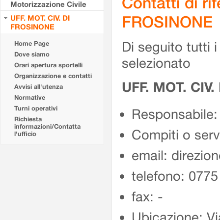
Contatti di r
Motorizzazione Civile
FROSINONE
UFF. MOT. CIV. DI
FROSINONE
Di seguito tutti i 
Home Page
Dove siamo
selezionato
Orari apertura sportelli
Organizzazione e contatti
UFF. MOT. CIV
Avvisi all'utenza
Normative
Turni operativi
Responsabile:
Richiesta
informazioni/Contatta
Compiti o ser
l'ufficio
email: direzion
telefono: 077
fax: -
Ubicazione: Vi