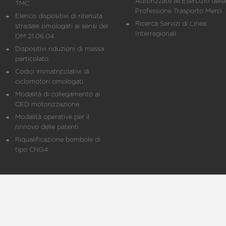
Autorizzate all'Esercizio della
TMC
Professione Trasporto Merci
Elenco dispositivi di ritenuta
Ricerca Servizi di Linea
stradale omologati ai sensi del
Interregionali
DM 21.06.04
Dispositivi riduzioni di massa
particolato
Codici immatricolativi di
ciclomotori omologati
Modalità di collegamento al
CED motorizzazione
Modalità operative per il
rinnovo delle patenti
Riqualificazione bombole di
tipo CNG4