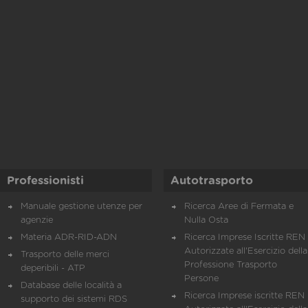
Professionisti
Autotrasporto
Manuale gestione utenze per
Ricerca Aree di Fermata e
agenzie
Nulla Osta
Materia ADR-RID-ADN
Ricerca Imprese Iscritte REN 
Autorizzate all'Esercizio della
Trasporto delle merci
Professione Trasporto
deperibili - ATP
Persone
Database delle località a
Ricerca Imprese iscritte REN 
supporto dei sistemi RDS