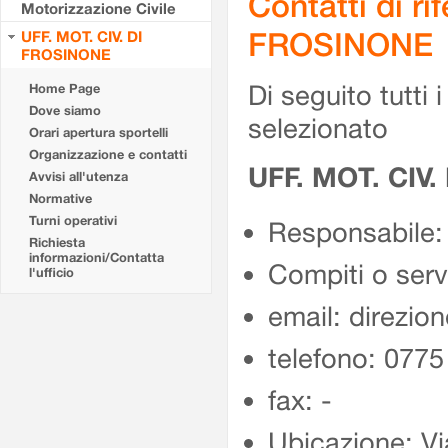
Contatti di r
Motorizzazione Civile
FROSINONE
UFF. MOT. CIV. DI
FROSINONE
Di seguito tutti i 
Home Page
Dove siamo
selezionato
Orari apertura sportelli
Organizzazione e contatti
UFF. MOT. CIV
Avvisi all'utenza
Normative
Turni operativi
Responsabile:
Richiesta
informazioni/Contatta
Compiti o ser
l'ufficio
email: direzion
telefono: 077
fax: -
Ubicazione: Vi