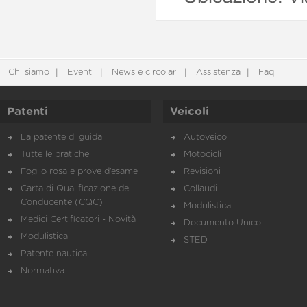
Chi siamo
Eventi
News e circolari
Assistenza
Faq
Patenti
Veicoli
La patente di guida
Autoveicoli
Tutte le pratiche
Motocicli
Foglio rosa e prove d’esame
Revisioni
Carta di Qualificazione del
Collaudi
Conducente (CQC)
Modulistica
Medici Certificatori - Novità
Documento Unico
Modulistica
STED
Patente nautica
Normativa