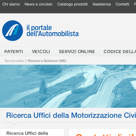
Chi siamo
News e circolari
Catalogo prodotti
Assistenza
Contatti
PATENTI
VEICOLI
SERVIZI ONLINE
CODICE DELL
Servizi online
//
Ricerca e Gestione UMC
Ricerca Uffici della Motorizzazione Civi
Ricerca Uffici della