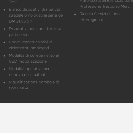
Autorizzate all'Esercizio della
TMC
Professione Trasporto Merci
Elenco dispositivi di ritenuta
Ricerca Servizi di Linea
stradale omologati ai sensi del
Interregionali
DM 21.06.04
Dispositivi riduzioni di massa
particolato
Codici immatricolativi di
ciclomotori omologati
Modalità di collegamento al
CED motorizzazione
Modalità operative per il
rinnovo delle patenti
Riqualificazione bombole di
tipo CNG4