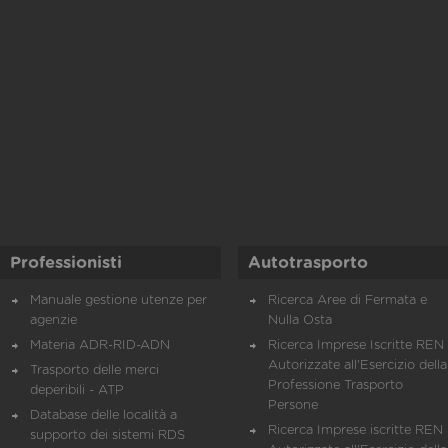
Professionisti
Autotrasporto
Manuale gestione utenze per
Ricerca Aree di Fermata e
agenzie
Nulla Osta
Materia ADR-RID-ADN
Ricerca Imprese Iscritte REN 
Autorizzate all'Esercizio della
Trasporto delle merci
Professione Trasporto
deperibili - ATP
Persone
Database delle località a
Ricerca Imprese iscritte REN 
supporto dei sistemi RDS