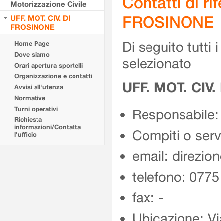
Contatti di r
Motorizzazione Civile
FROSINONE
UFF. MOT. CIV. DI
FROSINONE
Di seguito tutti i 
Home Page
Dove siamo
selezionato
Orari apertura sportelli
Organizzazione e contatti
UFF. MOT. CIV
Avvisi all'utenza
Normative
Turni operativi
Responsabile:
Richiesta
informazioni/Contatta
Compiti o ser
l'ufficio
email: direzion
telefono: 077
fax: -
Ubicazione: Vi