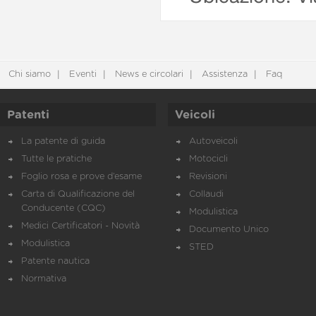
Chi siamo
Eventi
News e circolari
Assistenza
Faq
Patenti
Veicoli
La patente di guida
Autoveicoli
Tutte le pratiche
Motocicli
Foglio rosa e prove d’esame
Revisioni
Carta di Qualificazione del
Collaudi
Conducente (CQC)
Modulistica
Medici Certificatori - Novità
Documento Unico
Modulistica
STED
Patente nautica
Normativa