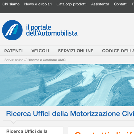
Chi siamo
News e circolari
Catalogo prodotti
Assistenza
Contatti
PATENTI
VEICOLI
SERVIZI ONLINE
CODICE DELL
Servizi online
//
Ricerca e Gestione UMC
Ricerca Uffici della Motorizzazione Civi
Ricerca Uffici della