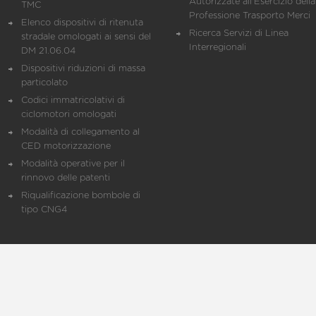
Autorizzate all'Esercizio della
TMC
Professione Trasporto Merci
Elenco dispositivi di ritenuta
Ricerca Servizi di Linea
stradale omologati ai sensi del
Interregionali
DM 21.06.04
Dispositivi riduzioni di massa
particolato
Codici immatricolativi di
ciclomotori omologati
Modalità di collegamento al
CED motorizzazione
Modalità operative per il
rinnovo delle patenti
Riqualificazione bombole di
tipo CNG4