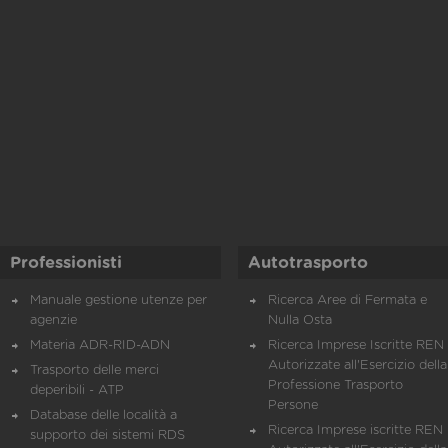
Professionisti
Autotrasporto
Manuale gestione utenze per
Ricerca Aree di Fermata e
agenzie
Nulla Osta
Materia ADR-RID-ADN
Ricerca Imprese Iscritte REN 
Autorizzate all'Esercizio della
Trasporto delle merci
Professione Trasporto
deperibili - ATP
Persone
Database delle località a
Ricerca Imprese iscritte REN 
supporto dei sistemi RDS