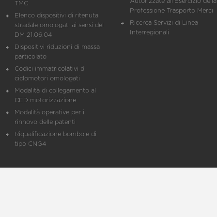
Autorizzate all'Esercizio della
TMC
Professione Trasporto Merci
Elenco dispositivi di ritenuta
Ricerca Servizi di Linea
stradale omologati ai sensi del
Interregionali
DM 21.06.04
Dispositivi riduzioni di massa
particolato
Codici immatricolativi di
ciclomotori omologati
Modalità di collegamento al
CED motorizzazione
Modalità operative per il
rinnovo delle patenti
Riqualificazione bombole di
tipo CNG4