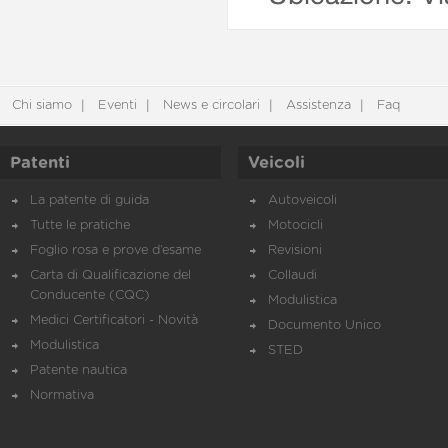
Chi siamo
Eventi
News e circolari
Assistenza
Faq
Patenti
Veicoli
La patente di guida
Autoveicoli
Tutte le pratiche
Motocicli
Foglio rosa e prove d’esame
Revisioni
Carta di Qualificazione del
Collaudi
Conducente (CQC)
Modulistica
Medici Certificatori - Novità
Documento Unico
Modulistica
STED
Patente nautica
Normativa