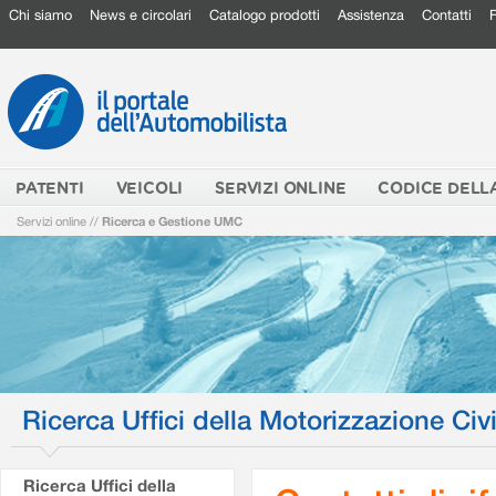
Chi siamo
News e circolari
Catalogo prodotti
Assistenza
Contatti
PATENTI
VEICOLI
SERVIZI ONLINE
CODICE DELL
Servizi online
//
Ricerca e Gestione UMC
Ricerca Uffici della Motorizzazione Civi
Ricerca Uffici della