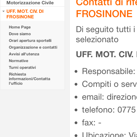
Contatti di r
Motorizzazione Civile
FROSINONE
UFF. MOT. CIV. DI
FROSINONE
Di seguito tutti i 
Home Page
Dove siamo
selezionato
Orari apertura sportelli
Organizzazione e contatti
UFF. MOT. CIV
Avvisi all'utenza
Normative
Turni operativi
Responsabile:
Richiesta
informazioni/Contatta
Compiti o ser
l'ufficio
email: direzion
telefono: 077
fax: -
Ubicazione: Vi