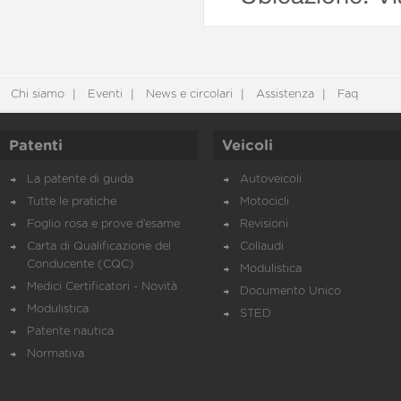
Chi siamo
Eventi
News e circolari
Assistenza
Faq
Patenti
Veicoli
La patente di guida
Autoveicoli
Tutte le pratiche
Motocicli
Foglio rosa e prove d’esame
Revisioni
Carta di Qualificazione del
Collaudi
Conducente (CQC)
Modulistica
Medici Certificatori - Novità
Documento Unico
Modulistica
STED
Patente nautica
Normativa