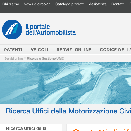
Chi siamo
News e circolari
Catalogo prodotti
Assistenza
Contatti
PATENTI
VEICOLI
SERVIZI ONLINE
CODICE DELL
Servizi online
//
Ricerca e Gestione UMC
Ricerca Uffici della Motorizzazione Civi
Ricerca Uffici della