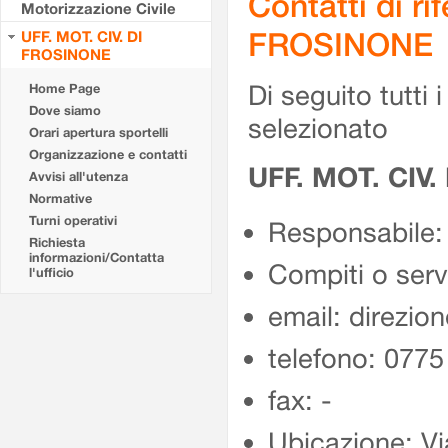
Contatti di r
Motorizzazione Civile
FROSINONE
UFF. MOT. CIV. DI
FROSINONE
Di seguito tutti i 
Home Page
Dove siamo
selezionato
Orari apertura sportelli
Organizzazione e contatti
UFF. MOT. CIV
Avvisi all'utenza
Normative
Turni operativi
Responsabile:
Richiesta
informazioni/Contatta
Compiti o ser
l'ufficio
email: direzion
telefono: 077
fax: -
Ubicazione: Vi