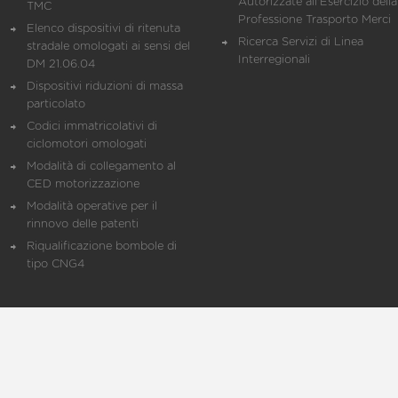
Autorizzate all'Esercizio della
TMC
Professione Trasporto Merci
Elenco dispositivi di ritenuta
Ricerca Servizi di Linea
stradale omologati ai sensi del
Interregionali
DM 21.06.04
Dispositivi riduzioni di massa
particolato
Codici immatricolativi di
ciclomotori omologati
Modalità di collegamento al
CED motorizzazione
Modalità operative per il
rinnovo delle patenti
Riqualificazione bombole di
tipo CNG4