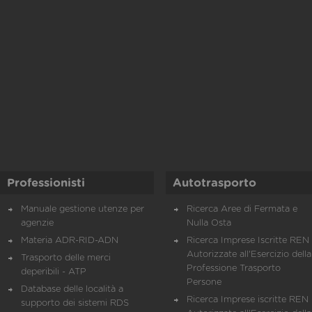
Professionisti
Autotrasporto
Manuale gestione utenze per
Ricerca Aree di Fermata e
agenzie
Nulla Osta
Materia ADR-RID-ADN
Ricerca Imprese Iscritte REN 
Autorizzate all'Esercizio della
Trasporto delle merci
Professione Trasporto
deperibili - ATP
Persone
Database delle località a
Ricerca Imprese iscritte REN 
supporto dei sistemi RDS