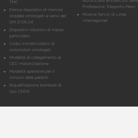
Autorizzate all'Esercizio della
TMC
Professione Trasporto Merci
Elenco dispositivi di ritenuta
Ricerca Servizi di Linea
stradale omologati ai sensi del
Interregionali
DM 21.06.04
Dispositivi riduzioni di massa
particolato
Codici immatricolativi di
ciclomotori omologati
Modalità di collegamento al
CED motorizzazione
Modalità operative per il
rinnovo delle patenti
Riqualificazione bombole di
tipo CNG4