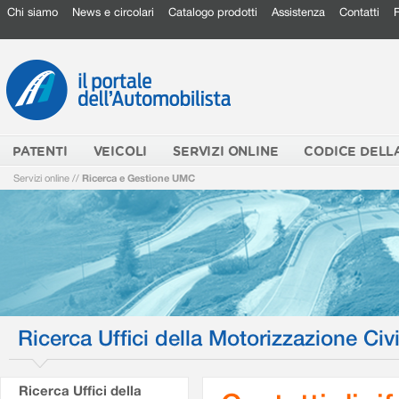
Chi siamo
News e circolari
Catalogo prodotti
Assistenza
Contatti
PATENTI
VEICOLI
SERVIZI ONLINE
CODICE DELL
Servizi online
//
Ricerca e Gestione UMC
Ricerca Uffici della Motorizzazione Civi
Ricerca Uffici della