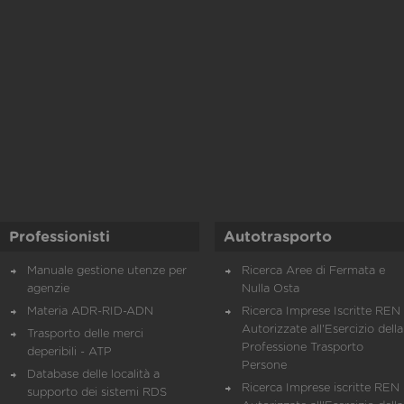
Professionisti
Autotrasporto
Manuale gestione utenze per
Ricerca Aree di Fermata e
agenzie
Nulla Osta
Materia ADR-RID-ADN
Ricerca Imprese Iscritte REN 
Autorizzate all'Esercizio della
Trasporto delle merci
Professione Trasporto
deperibili - ATP
Persone
Database delle località a
Ricerca Imprese iscritte REN 
supporto dei sistemi RDS