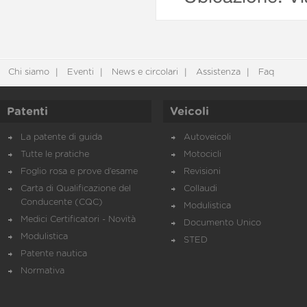
Chi siamo
Eventi
News e circolari
Assistenza
Faq
Patenti
Veicoli
La patente di guida
Autoveicoli
Tutte le pratiche
Motocicli
Foglio rosa e prove d’esame
Revisioni
Carta di Qualificazione del
Collaudi
Conducente (CQC)
Modulistica
Medici Certificatori - Novità
Documento Unico
Modulistica
STED
Patente nautica
Normativa