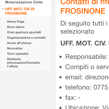
Contatti di r
Motorizzazione Civile
FROSINONE
UFF. MOT. CIV. DI
FROSINONE
Di seguito tutti i 
Home Page
Dove siamo
selezionato
Orari apertura sportelli
Organizzazione e contatti
UFF. MOT. CIV
Avvisi all'utenza
Normative
Turni operativi
Responsabile:
Richiesta
informazioni/Contatta
Compiti o ser
l'ufficio
email: direzion
telefono: 077
fax: -
Ubicazione: Vi