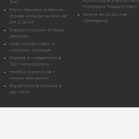
Autorizzate all'Esercizio della
TMC
Professione Trasporto Merci
Elenco dispositivi di ritenuta
Ricerca Servizi di Linea
stradale omologati ai sensi del
Interregionali
DM 21.06.04
Dispositivi riduzioni di massa
particolato
Codici immatricolativi di
ciclomotori omologati
Modalità di collegamento al
CED motorizzazione
Modalità operative per il
rinnovo delle patenti
Riqualificazione bombole di
tipo CNG4