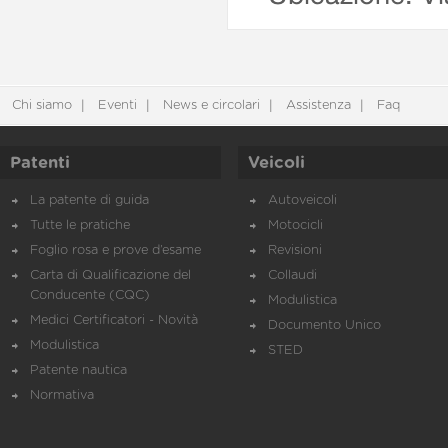
Chi siamo
Eventi
News e circolari
Assistenza
Faq
Patenti
Veicoli
La patente di guida
Autoveicoli
Tutte le pratiche
Motocicli
Foglio rosa e prove d’esame
Revisioni
Carta di Qualificazione del
Collaudi
Conducente (CQC)
Modulistica
Medici Certificatori - Novità
Documento Unico
Modulistica
STED
Patente nautica
Normativa