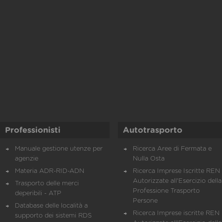
Professionisti
Autotrasporto
Manuale gestione utenze per
Ricerca Aree di Fermata e
agenzie
Nulla Osta
Materia ADR-RID-ADN
Ricerca Imprese Iscritte REN 
Autorizzate all'Esercizio della
Trasporto delle merci
Professione Trasporto
deperibili - ATP
Persone
Database delle località a
Ricerca Imprese iscritte REN 
supporto dei sistemi RDS