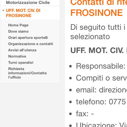
Contatti di r
Motorizzazione Civile
FROSINONE
UFF. MOT. CIV. DI
FROSINONE
Di seguito tutti i 
Home Page
Dove siamo
selezionato
Orari apertura sportelli
Organizzazione e contatti
UFF. MOT. CIV
Avvisi all'utenza
Normative
Turni operativi
Responsabile:
Richiesta
informazioni/Contatta
Compiti o ser
l'ufficio
email: direzion
telefono: 077
fax: -
Ubicazione: Vi