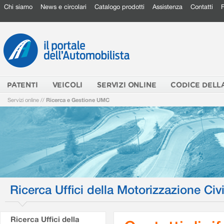
Chi siamo
News e circolari
Catalogo prodotti
Assistenza
Contatti
PATENTI
VEICOLI
SERVIZI ONLINE
CODICE DELL
Servizi online
//
Ricerca e Gestione UMC
Ricerca Uffici della Motorizzazione Civi
Ricerca Uffici della