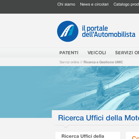
Chi siamo
News e circolari
Catalogo prod
PATENTI
VEICOLI
SERVIZI O
Servizi online
//
Ricerca e Gestione UMC
Ricerca Uffici della Mot
Ricerca Uffici della
Co