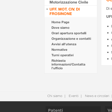
Motorizzazione Civile
Di s
UFF. MOT. CIV. DI
FROSINONE
UF
Home Page
Dove siamo
Orari apertura sportelli
Organizzazione e contatti
Avvisi all'utenza
Normative
Turni operativi
Richiesta
informazioni/Contatta
l'ufficio
Chi siamo
Eventi
News e circolari
Patenti
Ve