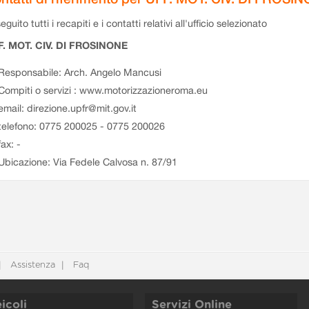
eguito tutti i recapiti e i contatti relativi all'ufficio selezionato
F. MOT. CIV. DI FROSINONE
Responsabile: Arch. Angelo Mancusi
Compiti o servizi : www.motorizzazioneroma.eu
email: direzione.upfr@mit.gov.it
telefono: 0775 200025 - 0775 200026
fax: -
Ubicazione: Via Fedele Calvosa n. 87/91
Assistenza
Faq
icoli
Servizi Online