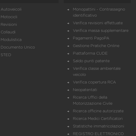
Autoveicoli
Monopattini - Contrassegno
identificativo
Motocicli
Verifica revisioni effettuate
Revisioni
Verifica massa supplementare
Collaudi
Pagamenti PagoPA
Modulistica
Gestione Pratiche Online
Documento Unico
Piattaforma CUDE
STED
Saldo punti patente
Verifica classe ambientale
veicolo
Verifica copertura RCA
Neopatentati
Ricerca Uffici della
Motorizzazione Civile
Ricerca officine autorizzate
Ricerca Medici Certificatori
Statistiche immatricolazioni
REGISTRO ELETTRONICO