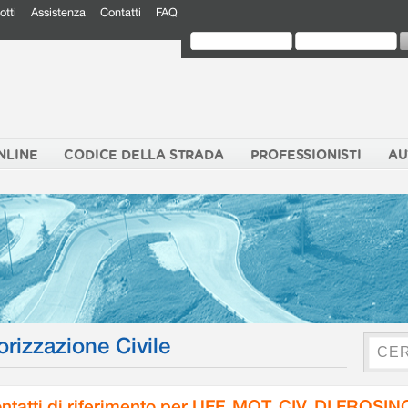
otti
Assistenza
Contatti
FAQ
NLINE
CODICE DELLA STRADA
PROFESSIONISTI
AU
orizzazione Civile
ntatti di riferimento per UFF. MOT. CIV. DI FROSI