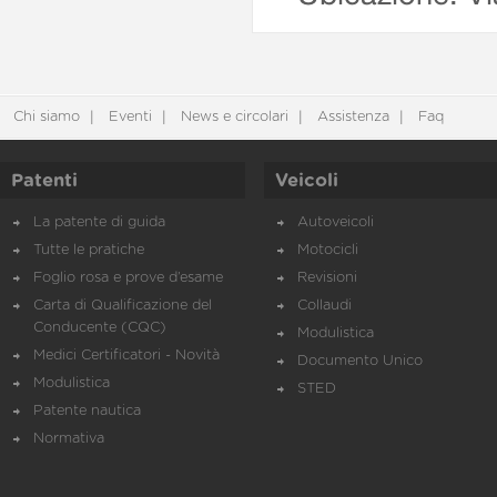
Chi siamo
Eventi
News e circolari
Assistenza
Faq
Patenti
Veicoli
La patente di guida
Autoveicoli
Tutte le pratiche
Motocicli
Foglio rosa e prove d’esame
Revisioni
Carta di Qualificazione del
Collaudi
Conducente (CQC)
Modulistica
Medici Certificatori - Novità
Documento Unico
Modulistica
STED
Patente nautica
Normativa