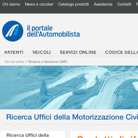
Chi siamo
News e circolari
Catalogo prodotti
Assistenza
Contatti
PATENTI
VEICOLI
SERVIZI ONLINE
CODICE DELL
Servizi online
//
Ricerca e Gestione UMC
Ricerca Uffici della Motorizzazione Civi
Ricerca Uffici della