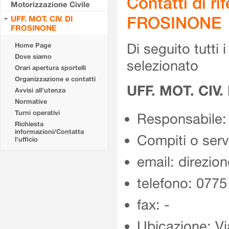
Contatti di r
Motorizzazione Civile
FROSINONE
UFF. MOT. CIV. DI
FROSINONE
Di seguito tutti i 
Home Page
Dove siamo
selezionato
Orari apertura sportelli
Organizzazione e contatti
UFF. MOT. CIV
Avvisi all'utenza
Normative
Turni operativi
Responsabile:
Richiesta
informazioni/Contatta
Compiti o ser
l'ufficio
email: direzion
telefono: 077
fax: -
Ubicazione: Vi