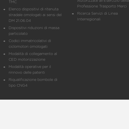
Autorizzate all'Esercizio della
TMC
Professione Trasporto Merci
Elenco dispositivi di ritenuta
Ricerca Servizi di Linea
stradale omologati ai sensi del
Interregionali
DM 21.06.04
Dispositivi riduzioni di massa
particolato
Codici immatricolativi di
ciclomotori omologati
Modalità di collegamento al
CED motorizzazione
Modalità operative per il
rinnovo delle patenti
Riqualificazione bombole di
tipo CNG4