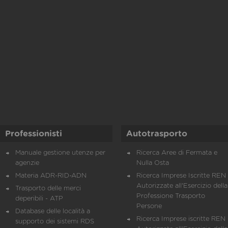
Professionisti
Autotrasporto
Manuale gestione utenze per
Ricerca Aree di Fermata e
agenzie
Nulla Osta
Materia ADR-RID-ADN
Ricerca Imprese Iscritte REN 
Autorizzate all'Esercizio della
Trasporto delle merci
Professione Trasporto
deperibili - ATP
Persone
Database delle località a
Ricerca Imprese iscritte REN 
supporto dei sistemi RDS