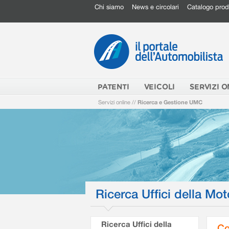
Chi siamo
News e circolari
Catalogo prod
PATENTI
VEICOLI
SERVIZI O
Servizi online
//
Ricerca e Gestione UMC
Ricerca Uffici della Mot
Ricerca Uffici della
Co