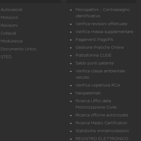
Autoveicoli
Monopattini - Contrassegno
identificativo
Motocicli
Verifica revisioni effettuate
Revisioni
Verifica massa supplementare
Collaudi
Pagamenti PagoPA
Modulistica
Gestione Pratiche Online
Documento Unico
Piattaforma CUDE
STED
Saldo punti patente
Verifica classe ambientale
veicolo
Verifica copertura RCA
Neopatentati
Ricerca Uffici della
Motorizzazione Civile
Ricerca officine autorizzate
Ricerca Medici Certificatori
Statistiche immatricolazioni
REGISTRO ELETTRONICO