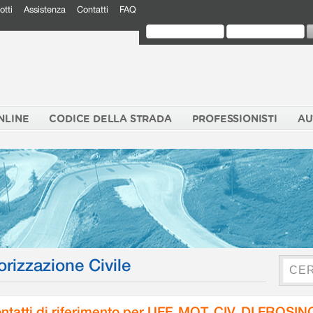
otti
Assistenza
Contatti
FAQ
NLINE
CODICE DELLA STRADA
PROFESSIONISTI
AU
orizzazione Civile
ntatti di riferimento per UFF. MOT. CIV. DI FROSI