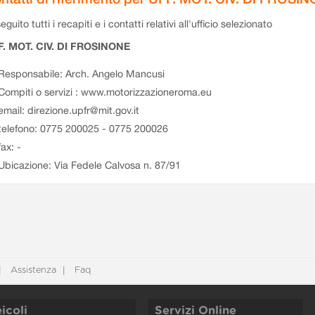
eguito tutti i recapiti e i contatti relativi all'ufficio selezionato
F. MOT. CIV. DI FROSINONE
Responsabile: Arch. Angelo Mancusi
Compiti o servizi : www.motorizzazioneroma.eu
email: direzione.upfr@mit.gov.it
telefono: 0775 200025 - 0775 200026
fax: -
Ubicazione: Via Fedele Calvosa n. 87/91
Assistenza
Faq
icoli
Servizi Online