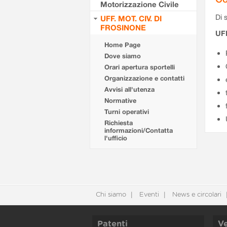
Motorizzazione Civile
Di s
UFF. MOT. CIV. DI
FROSINONE
UF
Home Page
Dove siamo
Orari apertura sportelli
Organizzazione e contatti
Avvisi all'utenza
Normative
Turni operativi
Richiesta
informazioni/Contatta
l'ufficio
Chi siamo
Eventi
News e circolari
Patenti
Ve