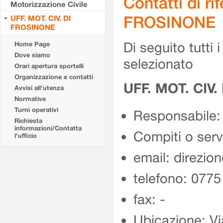
Contatti di r
Motorizzazione Civile
FROSINONE
UFF. MOT. CIV. DI
FROSINONE
Di seguito tutti i 
Home Page
Dove siamo
selezionato
Orari apertura sportelli
Organizzazione e contatti
UFF. MOT. CIV
Avvisi all'utenza
Normative
Turni operativi
Responsabile:
Richiesta
informazioni/Contatta
Compiti o ser
l'ufficio
email: direzion
telefono: 077
fax: -
Ubicazione: Vi