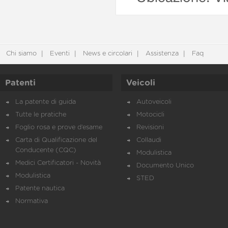
Chi siamo
Eventi
News e circolari
Assistenza
Faq
Patenti
Veicoli
La patente di guida
Autoveicoli
Tutte le pratiche
Motocicli
Foglio rosa e prove d’esame
Revisioni
Carta di Qualificazione del
Collaudi
Conducente (CQC)
Modulistica
Medici Certificatori - Novità
Documento Unico
Modulistica
STED
Patente nautica
Normativa