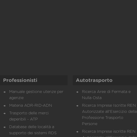
Professionisti
Autotrasporto
Manuale gestione utenze per
Ricerca Aree di Fermata e
agenzie
Nulla Osta
Materia ADR-RID-ADN
Ricerca Imprese Iscritte REN 
Autorizzate all'Esercizio della
Trasporto delle merci
Professione Trasporto
deperibili - ATP
Persone
Database delle località a
Ricerca Imprese iscritte REN 
supporto dei sistemi RDS