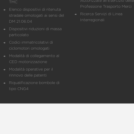
Autorizzate all'Esercizio della
TMC
Professione Trasporto Merci
Elenco dispositivi di ritenuta
Ricerca Servizi di Linea
stradale omologati ai sensi del
Interregionali
DM 21.06.04
Dispositivi riduzioni di massa
particolato
Codici immatricolativi di
ciclomotori omologati
Modalità di collegamento al
CED motorizzazione
Modalità operative per il
rinnovo delle patenti
Riqualificazione bombole di
tipo CNG4