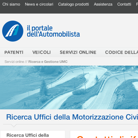
Chi siamo
News e circolari
Catalogo prodotti
Assistenza
Contatti
PATENTI
VEICOLI
SERVIZI ONLINE
CODICE DELL
Servizi online
//
Ricerca e Gestione UMC
Ricerca Uffici della Motorizzazione Civi
Ricerca Uffici della