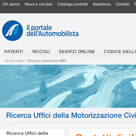
Chi siamo
News e circolari
Catalogo prodotti
Assistenza
Contatti
PATENTI
VEICOLI
SERVIZI ONLINE
CODICE DELL
Servizi online
//
Ricerca e Gestione UMC
Ricerca Uffici della Motorizzazione Civi
Ricerca Uffici della