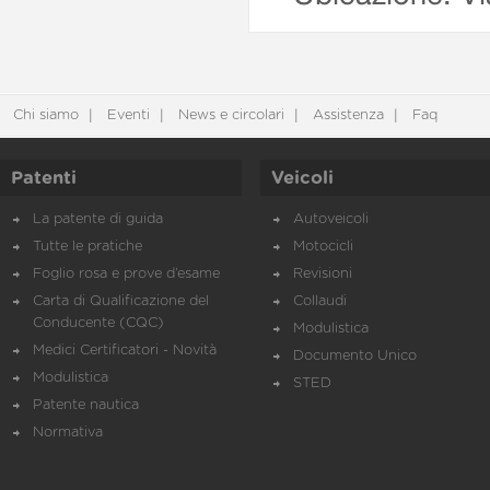
Chi siamo
Eventi
News e circolari
Assistenza
Faq
Patenti
Veicoli
La patente di guida
Autoveicoli
Tutte le pratiche
Motocicli
Foglio rosa e prove d’esame
Revisioni
Carta di Qualificazione del
Collaudi
Conducente (CQC)
Modulistica
Medici Certificatori - Novità
Documento Unico
Modulistica
STED
Patente nautica
Normativa