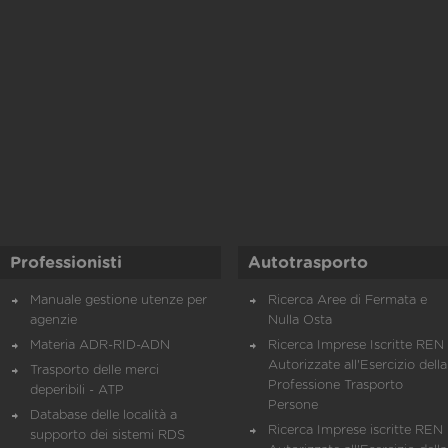
Professionisti
Autotrasporto
Manuale gestione utenze per
Ricerca Aree di Fermata e
agenzie
Nulla Osta
Materia ADR-RID-ADN
Ricerca Imprese Iscritte REN 
Autorizzate all'Esercizio della
Trasporto delle merci
Professione Trasporto
deperibili - ATP
Persone
Database delle località a
Ricerca Imprese iscritte REN 
supporto dei sistemi RDS