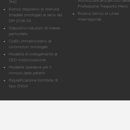
Autorizzate all'Esercizio della
TMC
Professione Trasporto Merci
Elenco dispositivi di ritenuta
Ricerca Servizi di Linea
stradale omologati ai sensi del
Interregionali
DM 21.06.04
Dispositivi riduzioni di massa
particolato
Codici immatricolativi di
ciclomotori omologati
Modalità di collegamento al
CED motorizzazione
Modalità operative per il
rinnovo delle patenti
Riqualificazione bombole di
tipo CNG4