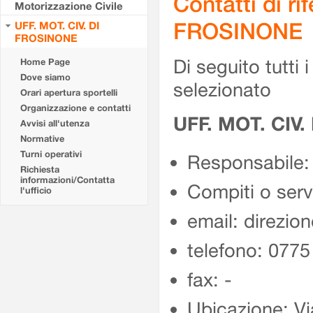
Contatti di r
Motorizzazione Civile
FROSINONE
UFF. MOT. CIV. DI
FROSINONE
Di seguito tutti i 
Home Page
Dove siamo
selezionato
Orari apertura sportelli
Organizzazione e contatti
UFF. MOT. CIV
Avvisi all'utenza
Normative
Turni operativi
Responsabile:
Richiesta
informazioni/Contatta
Compiti o ser
l'ufficio
email: direzion
telefono: 077
fax: -
Ubicazione: Vi