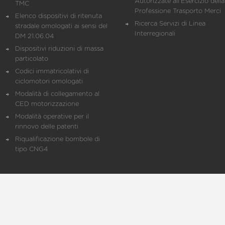
Autorizzate all'Esercizio della
TMC
Professione Trasporto Merci
Elenco dispositivi di ritenuta
Ricerca Servizi di Linea
stradale omologati ai sensi del
Interregionali
DM 21.06.04
Dispositivi riduzioni di massa
particolato
Codici immatricolativi di
ciclomotori omologati
Modalità di collegamento al
CED motorizzazione
Modalità operative per il
rinnovo delle patenti
Riqualificazione bombole di
tipo CNG4