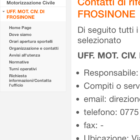
Contatti di r
Motorizzazione Civile
FROSINONE
UFF. MOT. CIV. DI
FROSINONE
Di seguito tutti i 
Home Page
Dove siamo
selezionato
Orari apertura sportelli
Organizzazione e contatti
UFF. MOT. CIV
Avvisi all'utenza
Normative
Turni operativi
Responsabile:
Richiesta
informazioni/Contatta
Compiti o ser
l'ufficio
email: direzion
telefono: 077
fax: -
Ubicazione: Vi