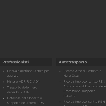
Professionisti
Autotrasporto
Manuale gestione utenze per
Ricerca Aree di Fermata e
agenzie
Nulla Osta
Materia ADR-RID-ADN
Ricerca Imprese Iscritte REN 
Autorizzate all'Esercizio della
Trasporto delle merci
Professione Trasporto
deperibili - ATP
Persone
Database delle località a
Ricerca Imprese iscritte REN 
supporto dei sistemi RDS