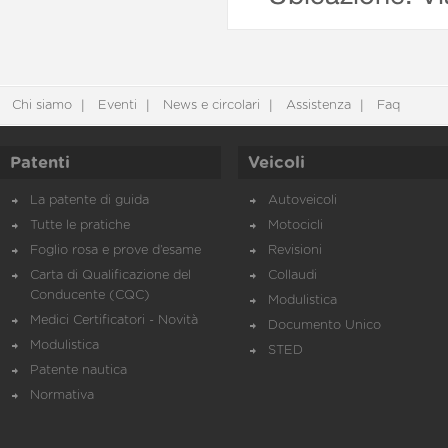
Chi siamo
Eventi
News e circolari
Assistenza
Faq
Patenti
Veicoli
La patente di guida
Autoveicoli
Tutte le pratiche
Motocicli
Foglio rosa e prove d’esame
Revisioni
Carta di Qualificazione del
Collaudi
Conducente (CQC)
Modulistica
Medici Certificatori - Novità
Documento Unico
Modulistica
STED
Patente nautica
Normativa