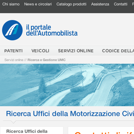
Chi siamo
News e circolari
Catalogo prodotti
Assistenza
Contatti
PATENTI
VEICOLI
SERVIZI ONLINE
CODICE DELL
Servizi online
//
Ricerca e Gestione UMC
Ricerca Uffici della Motorizzazione Civi
Ricerca Uffici della