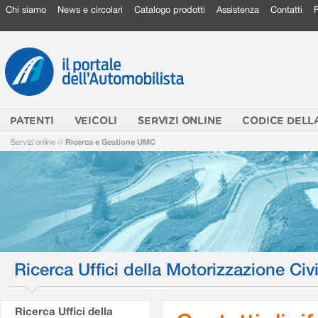
Chi siamo
News e circolari
Catalogo prodotti
Assistenza
Contatti
PATENTI
VEICOLI
SERVIZI ONLINE
CODICE DELL
Servizi online
//
Ricerca e Gestione UMC
Ricerca Uffici della Motorizzazione Civi
Ricerca Uffici della