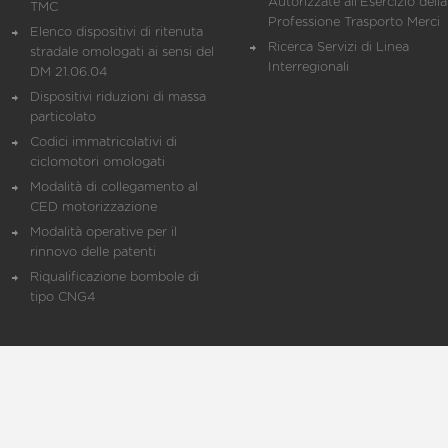
Autorizzate all'Esercizio della
TMC
Professione Trasporto Merci
Elenco dispositivi di ritenuta
Ricerca Servizi di Linea
stradale omologati ai sensi del
Interregionali
DM 21.06.04
Dispositivi riduzioni di massa
particolato
Codici immatricolativi di
ciclomotori omologati
Modalità di collegamento al
CED motorizzazione
Modalità operative per il
rinnovo delle patenti
Riqualificazione bombole di
tipo CNG4