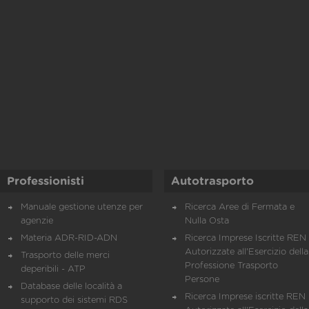
Professionisti
Autotrasporto
Manuale gestione utenze per
Ricerca Aree di Fermata e
agenzie
Nulla Osta
Materia ADR-RID-ADN
Ricerca Imprese Iscritte REN 
Autorizzate all'Esercizio della
Trasporto delle merci
Professione Trasporto
deperibili - ATP
Persone
Database delle località a
Ricerca Imprese iscritte REN 
supporto dei sistemi RDS