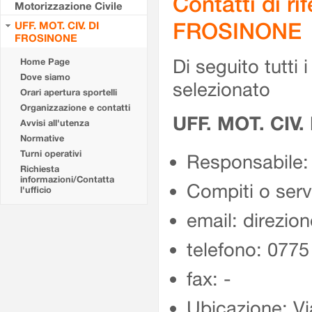
Contatti di r
Motorizzazione Civile
FROSINONE
UFF. MOT. CIV. DI
FROSINONE
Di seguito tutti i 
Home Page
Dove siamo
selezionato
Orari apertura sportelli
Organizzazione e contatti
UFF. MOT. CIV
Avvisi all'utenza
Normative
Turni operativi
Responsabile:
Richiesta
informazioni/Contatta
Compiti o ser
l'ufficio
email: direzion
telefono: 077
fax: -
Ubicazione: Vi