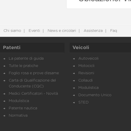
Chi siamo
Eventi
News e circolari
Assistenza
Faq
Patenti
Veicoli
La patente di guida
Autoveicoli
Tutte le pratiche
Motocicli
Foglio rosa e prove d’esame
Revisioni
Carta di Qualificazione del
Collaudi
Conducente (CQC)
Modulistica
Medici Certificatori - Novità
Documento Unico
Modulistica
STED
Patente nautica
Normativa