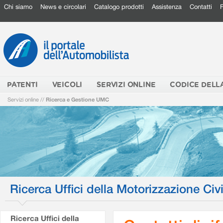
Chi siamo
News e circolari
Catalogo prodotti
Assistenza
Contatti
PATENTI
VEICOLI
SERVIZI ONLINE
CODICE DELL
Servizi online
//
Ricerca e Gestione UMC
Ricerca Uffici della Motorizzazione Civi
Ricerca Uffici della