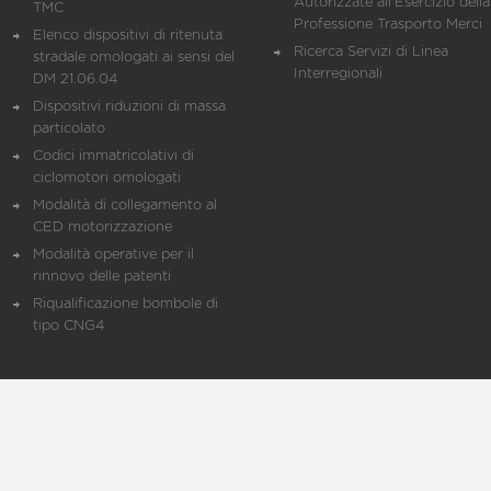
Autorizzate all'Esercizio della
TMC
Professione Trasporto Merci
Elenco dispositivi di ritenuta
Ricerca Servizi di Linea
stradale omologati ai sensi del
Interregionali
DM 21.06.04
Dispositivi riduzioni di massa
particolato
Codici immatricolativi di
ciclomotori omologati
Modalità di collegamento al
CED motorizzazione
Modalità operative per il
rinnovo delle patenti
Riqualificazione bombole di
tipo CNG4