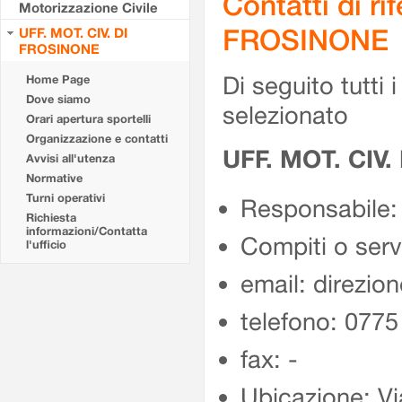
Contatti di r
Motorizzazione Civile
FROSINONE
UFF. MOT. CIV. DI
FROSINONE
Di seguito tutti i 
Home Page
Dove siamo
selezionato
Orari apertura sportelli
Organizzazione e contatti
UFF. MOT. CIV
Avvisi all'utenza
Normative
Turni operativi
Responsabile:
Richiesta
informazioni/Contatta
Compiti o ser
l'ufficio
email: direzion
telefono: 077
fax: -
Ubicazione: Vi