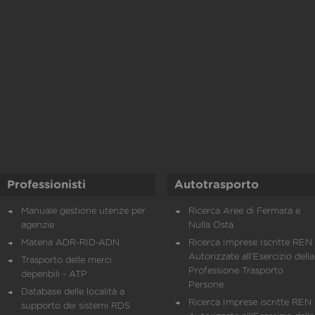
Professionisti
Autotrasporto
Manuale gestione utenze per
Ricerca Aree di Fermata e
agenzie
Nulla Osta
Materia ADR-RID-ADN
Ricerca Imprese Iscritte REN 
Autorizzate all'Esercizio della
Trasporto delle merci
Professione Trasporto
deperibili - ATP
Persone
Database delle località a
Ricerca Imprese iscritte REN 
supporto dei sistemi RDS