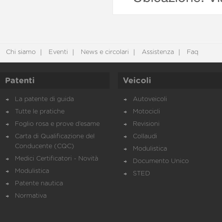
Chi siamo
Eventi
News e circolari
Assistenza
Faq
Patenti
Veicoli
La patente di guida
Autoveicoli
Tutte le pratiche
Motocicli
Foglio rosa e prove d’esame
Revisioni
Carta di Qualificazione del
Collaudi
Conducente (CQC)
Modulistica
Medici Certificatori - Novità
Documento Unico
Modulistica
STED
Patente nautica
Normativa