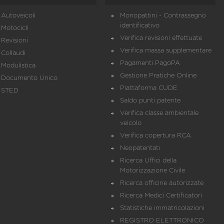
Autoveicoli
Monopattini - Contrassegno
identificativo
Motocicli
Verifica revisioni effettuate
Revisioni
Verifica massa supplementare
Collaudi
Pagamenti PagoPA
Modulistica
Gestione Pratiche Online
Documento Unico
Piattaforma CUDE
STED
Saldo punti patente
Verifica classe ambientale
veicolo
Verifica copertura RCA
Neopatentati
Ricerca Uffici della
Motorizzazione Civile
Ricerca officine autorizzate
Ricerca Medici Certificatori
Statistiche immatricolazioni
REGISTRO ELETTRONICO