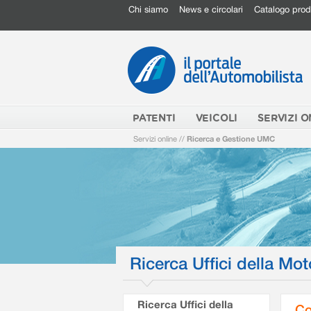
Chi siamo
News e circolari
Catalogo prod
PATENTI
VEICOLI
SERVIZI O
Servizi online
//
Ricerca e Gestione UMC
Ricerca Uffici della Mot
Ricerca Uffici della
Co