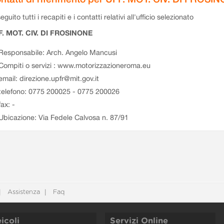
eguito tutti i recapiti e i contatti relativi all'ufficio selezionato
F. MOT. CIV. DI FROSINONE
Responsabile: Arch. Angelo Mancusi
Compiti o servizi : www.motorizzazioneroma.eu
email: direzione.upfr@mit.gov.it
telefono: 0775 200025 - 0775 200026
fax: -
Ubicazione: Via Fedele Calvosa n. 87/91
Assistenza
Faq
icoli
Servizi Online