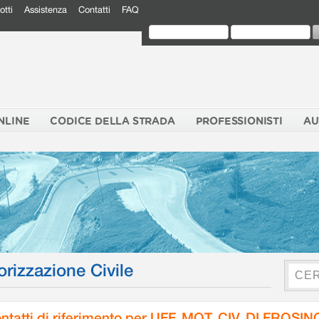
otti
Assistenza
Contatti
FAQ
NLINE
CODICE DELLA STRADA
PROFESSIONISTI
AU
orizzazione Civile
ntatti di riferimento per UFF. MOT. CIV. DI FROSI