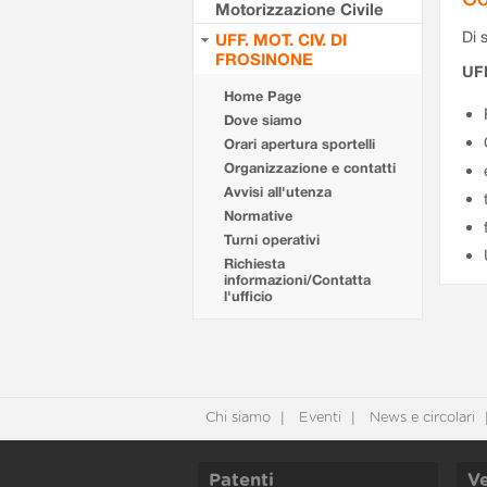
Motorizzazione Civile
Di s
UFF. MOT. CIV. DI
FROSINONE
UF
Home Page
Dove siamo
Orari apertura sportelli
Organizzazione e contatti
Avvisi all'utenza
Normative
Turni operativi
Richiesta
informazioni/Contatta
l'ufficio
Chi siamo
Eventi
News e circolari
Patenti
Ve