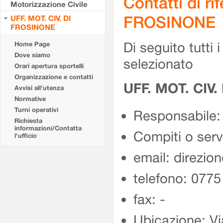
Contatti di r
Motorizzazione Civile
FROSINONE
UFF. MOT. CIV. DI
FROSINONE
Di seguito tutti i 
Home Page
Dove siamo
selezionato
Orari apertura sportelli
Organizzazione e contatti
UFF. MOT. CIV
Avvisi all'utenza
Normative
Turni operativi
Responsabile:
Richiesta
informazioni/Contatta
Compiti o ser
l'ufficio
email: direzion
telefono: 077
fax: -
Ubicazione: Vi