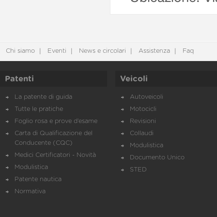
Chi siamo
Eventi
News e circolari
Assistenza
Faq
Patenti
Veicoli
La patente di guida
Autoveicoli
Tutte le pratiche
Motocicli
Foglio rosa e prove d’esame
Revisioni
Carta di Qualificazione del
Collaudi
Conducente (CQC)
Modulistica
Medici Certificatori - Novità
Documento Unico
Modulistica
STED
Patente nautica
Normativa