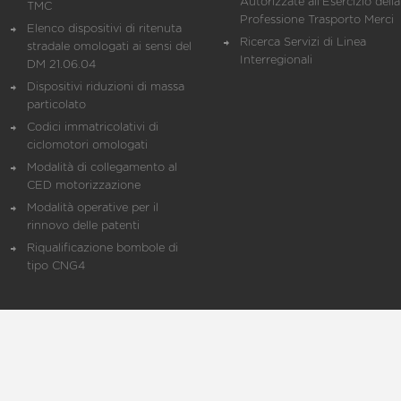
Autorizzate all'Esercizio della
TMC
Professione Trasporto Merci
Elenco dispositivi di ritenuta
Ricerca Servizi di Linea
stradale omologati ai sensi del
Interregionali
DM 21.06.04
Dispositivi riduzioni di massa
particolato
Codici immatricolativi di
ciclomotori omologati
Modalità di collegamento al
CED motorizzazione
Modalità operative per il
rinnovo delle patenti
Riqualificazione bombole di
tipo CNG4