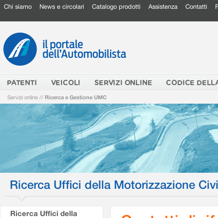
Chi siamo
News e circolari
Catalogo prodotti
Assistenza
Contatti
PATENTI
VEICOLI
SERVIZI ONLINE
CODICE DELL
Servizi online
//
Ricerca e Gestione UMC
Ricerca Uffici della Motorizzazione Civi
Ricerca Uffici della