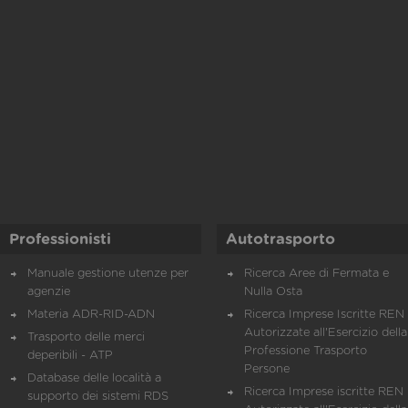
Professionisti
Autotrasporto
Manuale gestione utenze per
Ricerca Aree di Fermata e
agenzie
Nulla Osta
Materia ADR-RID-ADN
Ricerca Imprese Iscritte REN 
Autorizzate all'Esercizio della
Trasporto delle merci
Professione Trasporto
deperibili - ATP
Persone
Database delle località a
Ricerca Imprese iscritte REN 
supporto dei sistemi RDS