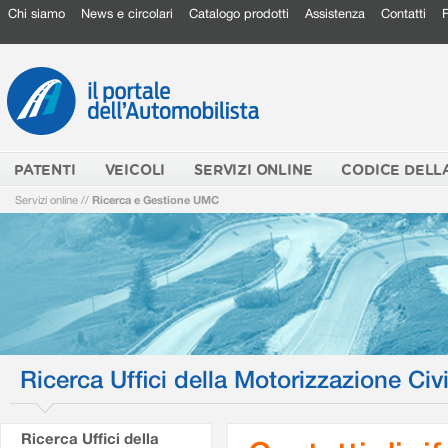
Chi siamo
News e circolari
Catalogo prodotti
Assistenza
Contatti
PATENTI
VEICOLI
SERVIZI ONLINE
CODICE DELL
Servizi online
//
Ricerca e Gestione UMC
Ricerca Uffici della Motorizzazione Civi
Ricerca Uffici della