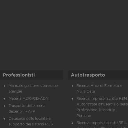
Professionisti
Autotrasporto
Manuale gestione utenze per
Ricerca Aree di Fermata e
agenzie
Nulla Osta
Materia ADR-RID-ADN
Ricerca Imprese Iscritte REN 
Autorizzate all'Esercizio della
Trasporto delle merci
Professione Trasporto
deperibili - ATP
Persone
Database delle località a
Ricerca Imprese iscritte REN 
supporto dei sistemi RDS