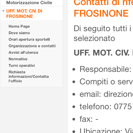
Contatti di r
Motorizzazione Civile
FROSINONE
UFF. MOT. CIV. DI
FROSINONE
Di seguito tutti i 
Home Page
Dove siamo
selezionato
Orari apertura sportelli
Organizzazione e contatti
UFF. MOT. CIV
Avvisi all'utenza
Normative
Turni operativi
Responsabile:
Richiesta
informazioni/Contatta
Compiti o ser
l'ufficio
email: direzion
telefono: 077
fax: -
Ubicazione: Vi