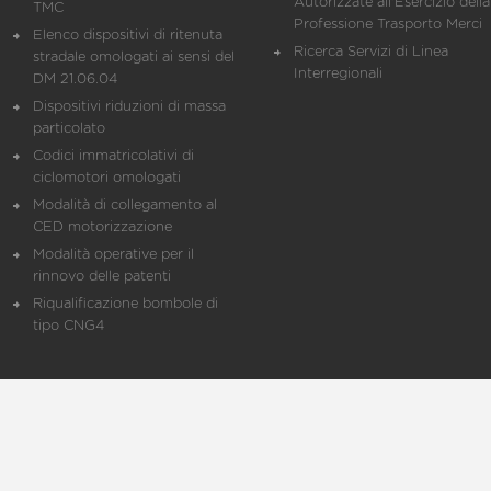
Autorizzate all'Esercizio della
TMC
Professione Trasporto Merci
Elenco dispositivi di ritenuta
Ricerca Servizi di Linea
stradale omologati ai sensi del
Interregionali
DM 21.06.04
Dispositivi riduzioni di massa
particolato
Codici immatricolativi di
ciclomotori omologati
Modalità di collegamento al
CED motorizzazione
Modalità operative per il
rinnovo delle patenti
Riqualificazione bombole di
tipo CNG4