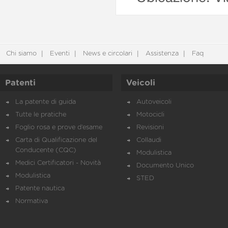
Chi siamo
Eventi
News e circolari
Assistenza
Faq
Patenti
Veicoli
La patente di guida
Autoveicoli
Tutte le pratiche
Motocicli
Foglio rosa e prove d’esame
Revisioni
Carta di Qualificazione del
Collaudi
Conducente (CQC)
Modulistica
Medici Certificatori - Novità
Documento Unico
Modulistica
STED
Patente nautica
Normativa